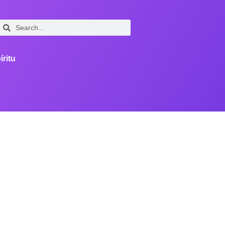
íritu