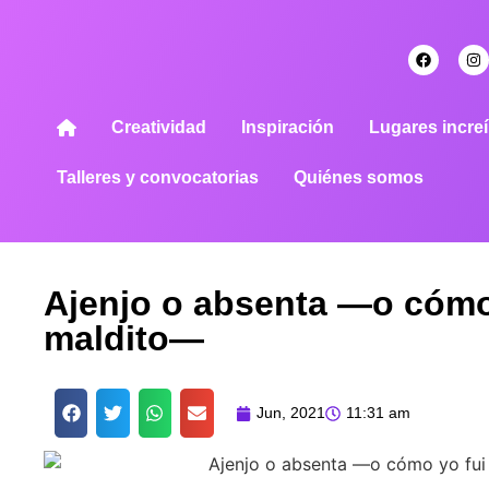
Creatividad
Inspiración
Lugares increí
Talleres y convocatorias
Quiénes somos
Ajenjo o absenta —o cómo
maldito—
Jun, 2021
11:31 am