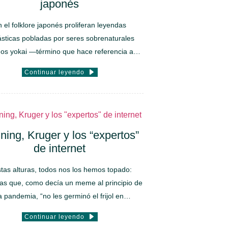
japonés
 el folklore japonés proliferan leyendas
ásticas pobladas por seres sobrenaturales
os yokai —término que hace referencia a…
Continuar leyendo
ing, Kruger y los “expertos”
de internet
stas alturas, todos nos los hemos topado:
as que, como decía un meme al principio de
a pandemia, “no les germinó el frijol en…
Continuar leyendo