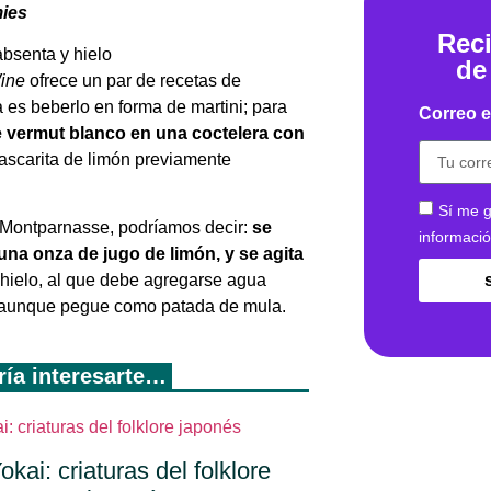
ies
Reci
de
ine
ofrece un par de recetas de
 es beberlo en forma de martini; para
Correo e
 vermut blanco en una coctelera con
cascarita de limón previamente
Sí me g
o Montparnasse, podríamos decir:
se
informaci
una onza de jugo de limón, y se agita
 hielo, al que debe agregarse agua
r”, aunque pegue como patada de mula.
dría interesarte…
okai: criaturas del folklore