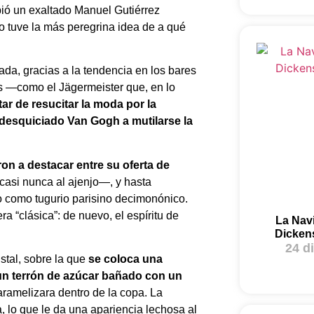
ibió un exaltado Manuel Gutiérrez
o tuve la más peregrina idea de a qué
da, gracias a la tendencia en los bares
as —como el Jägermeister que, en lo
tar de resucitar la moda por la
 desquiciado Van Gogh a mutilarse la
n a destacar entre su oferta de
casi nunca al ajenjo—, y hasta
 como tugurio parisino decimonónico.
ra “clásica”: de nuevo, el espíritu de
La Nav
Dicken
24 d
istal, sobre la que
se coloca una
 un terrón de azúcar bañado con un
aramelizara dentro de la copa. La
lo que le da una apariencia lechosa al