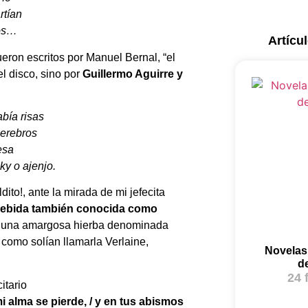
rtían
ios…
Artícu
ron escritos por Manuel Bernal, “el
l disco, sino por
Guillermo Aguirre y
abía risas
cerebros
esa
ky o ajenjo.
ito!, ante la mirada de mi jefecita
, bebida también conocida como
, una amargosa hierba denominada
 como solían llamarla Verlaine,
Novelas 
de
24 
i alma se pierde, / y en tus abismos