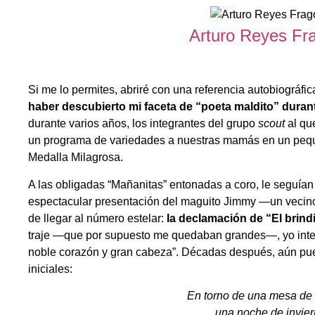
Arturo Reyes Fr
Si me lo permites, abriré con una referencia autobiográfic
haber descubierto mi faceta de “poeta maldito” duran
durante varios años, los integrantes del grupo
scout
al qu
un programa de variedades a nuestras mamás en un pequeñ
Medalla Milagrosa.
A las obligadas “Mañanitas” entonadas a coro, le seguía
espectacular presentación del maguito Jimmy —un vecin
de llegar al número estelar:
la declamación de “El brind
traje —que por supuesto me quedaban grandes—, yo inter
noble corazón y gran cabeza”. Décadas después, aún pue
iniciales:
En torno de una mesa de 
una noche de invie