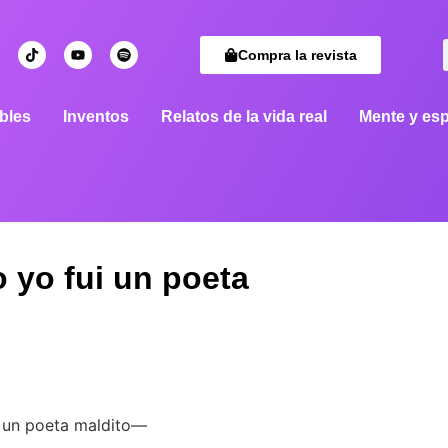
Compra la revista
bles
Inventos
Relatos de la vida real
Mente y esp
 yo fui un poeta