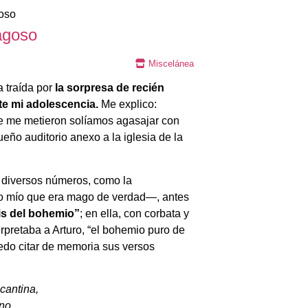
agoso
Miscelánea
a traída por
la sorpresa de recién
te mi adolescencia.
Me explico:
e me metieron solíamos agasajar con
o auditorio anexo a la iglesia de la
n diversos números, como la
o mío que era mago de verdad—, antes
is del bohemio”
; en ella, con corbata y
pretaba a Arturo, “el bohemio puro de
do citar de memoria sus versos
cantina,
rno