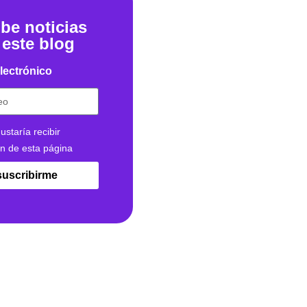
be noticias
 este blog
lectrónico
ustaría recibir
ón de esta página
suscribirme