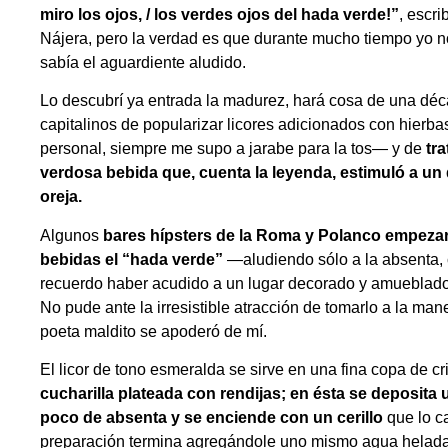
miro los ojos, / los verdes ojos del hada verde!”
, escr
Nájera, pero la verdad es que durante mucho tiempo yo n
sabía el aguardiente aludido.
Lo descubrí ya entrada la madurez, hará cosa de una déca
capitalinos de popularizar licores adicionados con hierb
personal, siempre me supo a jarabe para la tos— y de
tra
verdosa bebida que, cuenta la leyenda, estimuló a un
oreja.
Algunos
bares hípsters de la Roma y Polanco empezaro
bebidas el “hada verde”
—aludiendo sólo a la absenta, 
recuerdo haber acudido a un lugar decorado y amueblado
No pude ante la irresistible atracción de tomarlo a la mane
poeta maldito se apoderó de mí.
El licor de tono esmeralda se sirve en una fina copa de cr
cucharilla plateada con rendijas; en ésta se deposita
poco de absenta y se enciende con un cerillo
que lo c
preparación termina agregándole uno mismo agua helada, 