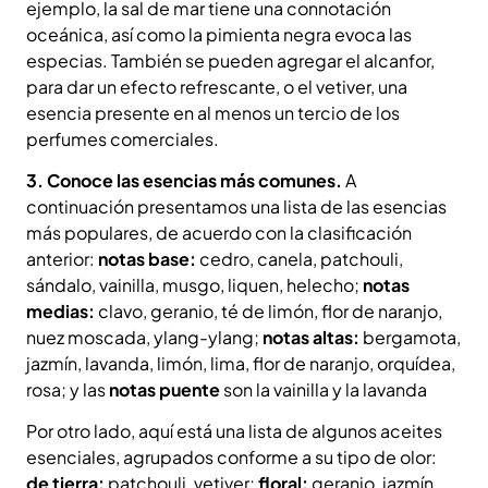
ejemplo, la sal de mar tiene una connotación
oceánica, así como la pimienta negra evoca las
especias. También se pueden agregar el alcanfor,
para dar un efecto refrescante, o el vetiver, una
esencia presente en al menos un tercio de los
perfumes comerciales.
3. Conoce las esencias más comunes.
A
continuación presentamos una lista de las esencias
más populares, de acuerdo con la clasificación
anterior:
notas base:
cedro, canela, patchouli,
sándalo, vainilla, musgo, liquen, helecho;
notas
medias:
clavo, geranio, té de limón, flor de naranjo,
nuez moscada, ylang-ylang;
notas altas:
bergamota,
jazmín, lavanda, limón, lima, flor de naranjo, orquídea,
rosa; y las
notas puente
son la vainilla y la lavanda
Por otro lado, aquí está una lista de algunos aceites
esenciales, agrupados conforme a su tipo de olor:
de tierra:
patchouli, vetiver;
floral:
geranio, jazmín,