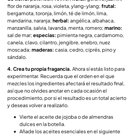
flor de naranja, rosa, violeta, ylang-ylang;
frutal:
bergamota, toronja, limón, té de limón, lima,
mandarina, naranja;
herbal:
angélica, albahaca,
manzanilla, salvia, lavanda, menta, romero;
marino:
sal de mar;
especias:
pimienta negra, cardamomo,
canela, clavo, cilantro, jengibre, enebro, nuez
moscada;
maderas:
casia, cedro, ciprés, pino y
sándalo.
4. Crea tu propia fragancia.
Ahora sí estás listo para
experimentar. Recuerda que el orden en el que
mezcles los ingredientes afectará el resultado final,
así que no olvides anotar en cada ocasión el
procedimiento, por si el resultado es un total acierto
y deseas volver a realizarlo.
Vierte el aceite de jojoba o de almendras
dulces en la botella.
Añade los aceites esenciales en el siguiente