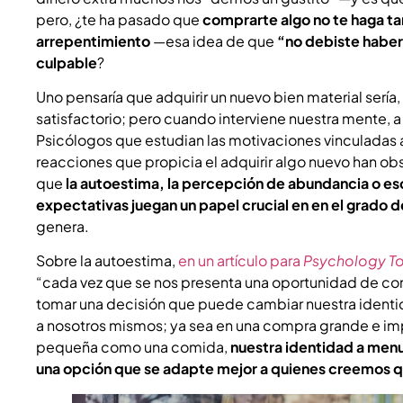
pero, ¿te ha pasado que
comprarte algo no te haga ta
arrepentimiento
—esa idea de que
“no debiste haber
culpable
?
Uno pensaría que adquirir un nuevo bien material sería,
satisfactorio; pero cuando interviene nuestra mente, a
Psicólogos que estudian las motivaciones vinculadas 
reacciones que propicia el adquirir algo nuevo han ob
que
la autoestima, la percepción de abundancia o e
expectativas juegan un papel crucial en en el grado d
genera.
Sobre la autoestima,
en un artículo para
Psychology T
“cada vez que se nos presenta una oportunidad de c
tomar una decisión que puede cambiar nuestra identi
a nosotros mismos; ya sea en una compra grande e im
pequeña como una comida,
nuestra identidad a menu
una opción que se adapte mejor a quienes creemos 