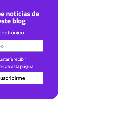
e noticias de
este blog
lectrónico
ustaría recibir
ón de esta página
suscribirme