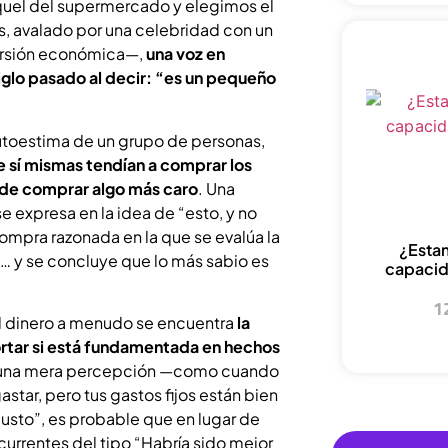
aquel del supermercado y elegimos el
, avalado por una celebridad con un
versión económica—,
una voz en
iglo pasado al decir: “es un pequeño
autoestima de un grupo de personas,
 sí mismas tendían a comprar los
d de comprar algo más caro
. Una
e expresa en la idea de “esto, y no
ompra razonada en la que se evalúa la
¿Esta
o… y se concluye que lo más sabio es
capacid
1
el dinero a menudo se encuentra
la
rtar si está fundamentada en hechos
de una mera percepción —como cuando
star, pero tus gastos fijos están bien
usto”, es probable que en lugar de
currentes del tipo “Habría sido mejor