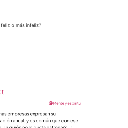
tt
Mente y espíritu
lgunas empresas expresan su
cación anual, y es común que con ese
 ¿a quién no le gusta estrenar?—;