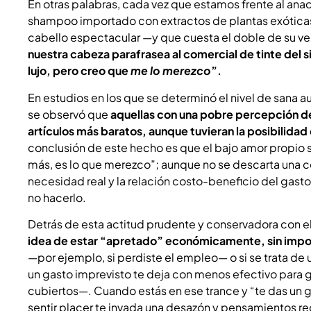
En otras palabras, cada vez que estamos frente al an
shampoo importado con extractos de plantas exóticas
cabello espectacular —y que cuesta el doble de su 
nuestra cabeza parafrasea al comercial de tinte del s
lujo, pero creo que
me lo merezco
”.
En estudios en los que se determinó el nivel de sana 
se observó que
aquellas con una pobre percepción de
artículos más baratos, aunque tuvieran la posibilida
conclusión de este hecho es que el bajo amor propio s
más, es lo que merezco”; aunque no se descarta una c
necesidad real y la relación costo-beneficio del gast
no hacerlo.
Detrás de esta actitud prudente y conservadora con 
idea de estar “apretado” económicamente, sin impo
—por ejemplo, si perdiste el empleo— o si se trata 
un gasto imprevisto te deja con menos efectivo para ga
cubiertos—. Cuando estás en ese trance y “te das un g
sentir placer te invada una desazón y pensamientos re