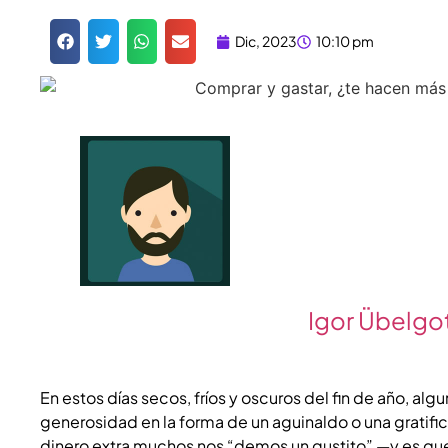
Dic, 2023
10:10 pm
Igor Übelgo
En estos días secos, fríos y oscuros del fin de año, a
generosidad en la forma de un aguinaldo o una gratifi
dinero extra muchos nos “demos un gustito” —y es que,