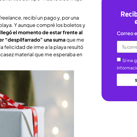
Recib
freelance
, recibí un pago y, por una
 playa. Y aunque compré los boletos y
llegó el momento de estar frente al
Correo e
er “despilfarrado” una suma
que me
la felicidad de irme a la playa resultó
escasez material que me esperaba en
Sí me g
informaci