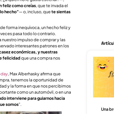
n feliz como creías
, que te invada el
lo hecho”
— o, incluso, que
te sientas
 de forma inequívoca, un hecho feliz y
 veces pasa todo lo contrario.
a nuestro impulso de comprar y las
Artícu
servado interesantes patrones en los
scasez económicas, y nuestras
e felicidad
que una compra nos
oday
, Max Alberhasky afirma que
ompra, tenemos la oportunidad de
dad y la forma en que nos percibimos
portante como un automóvil, o en una
do interviene para guiarnos hacia
que somos
”.
Una br