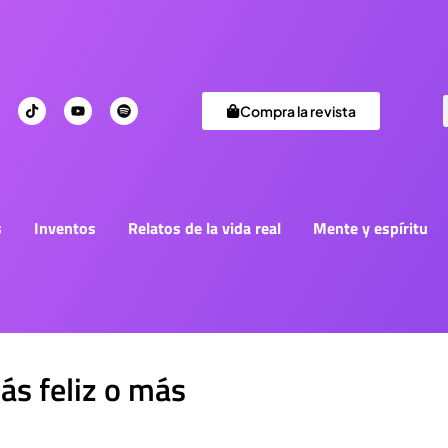
Compra la revista
s
Inventos
Relatos de la vida real
Mente y espíritu
ás feliz o más