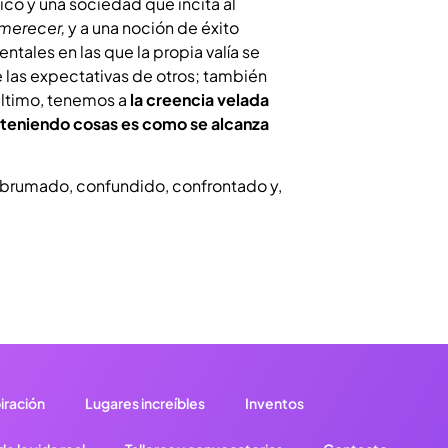
o y una sociedad que incita al
merecer,
y a una noción de éxito
ntales en las que la propia valía se
 las expectativas de otros; también
 último, tenemos a
la creencia velada
teniendo cosas es como se alcanza
abrumado, confundido, confrontado y,
iración
Lugares increíbles
Inventos