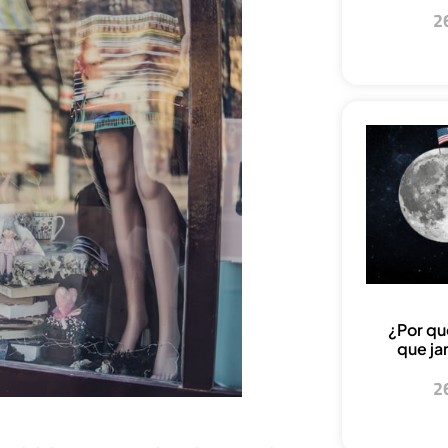
2
¿Por qu
que ja
2