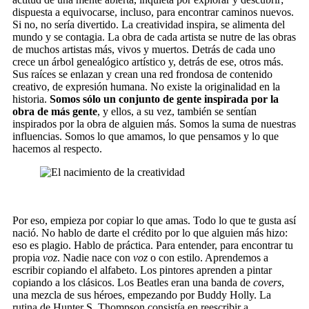
dispuesta a equivocarse, incluso, para encontrar caminos nuevos.
Si no, no sería divertido. La creatividad inspira, se alimenta del
mundo y se contagia. La obra de cada artista se nutre de las obras
de muchos artistas más, vivos y muertos. Detrás de cada uno
crece un árbol genealógico artístico y, detrás de ese, otros más.
Sus raíces se enlazan y crean una red frondosa de contenido
creativo, de expresión humana. No existe la originalidad en la
historia.
Somos sólo un conjunto de gente inspirada por la
obra de más gente
, y ellos, a su vez, también se sentían
inspirados por la obra de alguien más. Somos la suma de nuestras
influencias. Somos lo que amamos, lo que pensamos y lo que
hacemos al respecto.
Por eso, empieza por copiar lo que amas. Todo lo que te gusta así
nació. No hablo de darte el crédito por lo que alguien más hizo:
eso es plagio. Hablo de práctica. Para entender, para encontrar tu
propia
voz
. Nadie nace con
voz
o con estilo. Aprendemos a
escribir copiando el alfabeto. Los pintores aprenden a pintar
copiando a los clásicos. Los Beatles eran una banda de
covers
,
una mezcla de sus héroes, empezando por Buddy Holly. La
rutina de Hunter S. Thompson consistía en reescribir a