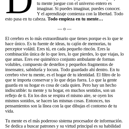
D
tu mente juegue con el universo entero es
imaginar. Si puedes imaginar, puedes conocer.
Y el aprendizaje comienza con la libertad. Todo
esto pasa en tu cabeza.
Todo empieza en tu mente…
— o —
El cerebro es lo más extraordinario que tienes porque es lo que te
hace único. Es tu fuente de ideas, tu cajón de memorias, tu
perceptor volátil. Eres tú, en cada pequeño rincón. Eres la
combinación única de lo que lees, lo que pierdes, lo que viajas, lo
que amas. Eres ese quimérico conjunto ambulante de formas
volubles, compuesto de destellos y pequeños fragmentos de
insensatez, sabiduría y locura. Todo guardado ahí dentro. En tu
cerebro vive tu mente, es el hogar de tu identidad. El filtro de lo
que te importa conservar y lo que dejas fuera. Lo que la gente
guarda en su hogar es cosa de cada quien. Pero hay un hecho
indiscutible: tu mente y tu hogar, en muchos sentidos, son un
reflejo de ti. En los dos se respira el mismo aire, se oyen los
mismos sonidos, se hacen las mismas cosas. Entonces, tus
pensamientos son la línea con la que dibujas el contorno de tu
vida.
Tu mente es el más poderoso sistema procesador de información.
Se dedica a buscar patrones y su virtud principal es su habilidad