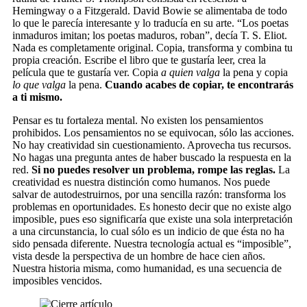
Hemingway o a Fitzgerald. David Bowie se alimentaba de todo
lo que le parecía interesante y lo traducía en su arte. “Los poetas
inmaduros imitan; los poetas maduros, roban”, decía T. S. Eliot.
Nada es completamente original. Copia, transforma y combina tu
propia creación. Escribe el libro que te gustaría leer, crea la
película que te gustaría ver. Copia
a quien valga
la pena y copia
lo que valga
la pena.
Cuando acabes de copiar, te encontrarás
a ti mismo.
Pensar es tu fortaleza mental. No existen los pensamientos
prohibidos. Los pensamientos no se equivocan, sólo las acciones.
No hay creatividad sin cuestionamiento. Aprovecha tus recursos.
No hagas una pregunta antes de haber buscado la respuesta en la
red.
Si no puedes resolver un problema, rompe las reglas.
La
creatividad es nuestra distinción como humanos. Nos puede
salvar de autodestruirnos, por una sencilla razón: transforma los
problemas en oportunidades. Es honesto decir que no existe algo
imposible, pues eso significaría que existe una sola interpretación
a una circunstancia, lo cual sólo es un indicio de que ésta no ha
sido pensada diferente. Nuestra tecnología actual es “imposible”,
vista desde la perspectiva de un hombre de hace cien años.
Nuestra historia misma, como humanidad, es una secuencia de
imposibles vencidos.