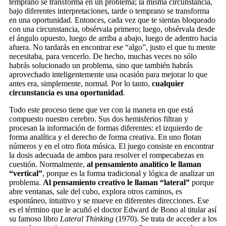
temprano se transforma en un problema; la misma circunstancia,
bajo diferentes interpretaciones, tarde o temprano se transforma
en una oportunidad. Entonces, cada vez que te sientas bloqueado
con una circunstancia, obsérvala primero; luego, obsérvala desde
el ángulo opuesto, luego de arriba a abajo, luego de adentro hacia
afuera. No tardarás en encontrar ese “algo”, justo el que tu mente
necesitaba, para vencerlo. De hecho, muchas veces no sólo
habrás solucionado un problema, sino que también habrás
aprovechado inteligentemente una ocasión para mejorar lo que
antes era, simplemente, normal. Por lo tanto,
cualquier
circunstancia es una oportunidad
.
Todo este proceso tiene que ver con la manera en que está
compuesto nuestro cerebro. Sus dos hemisferios filtran y
procesan la información de formas diferentes: el izquierdo de
forma analítica y el derecho de forma creativa. En uno flotan
números y en el otro flota música. El juego consiste en encontrar
la dosis adecuada de ambos para resolver el rompecabezas en
cuestión. Normalmente,
al pensamiento analítico le llaman
“vertical”
, porque es la forma tradicional y lógica de analizar un
problema.
Al pensamiento creativo
le llaman “lateral”
porque
abre ventanas, sale del cubo, explora otros caminos, es
espontáneo, intuitivo y se mueve en diferentes direcciones. Ese
es el término que le acuñó el doctor Edward de Bono al titular así
su famoso libro
Lateral Thinking
(1970). Se trata de acceder a los