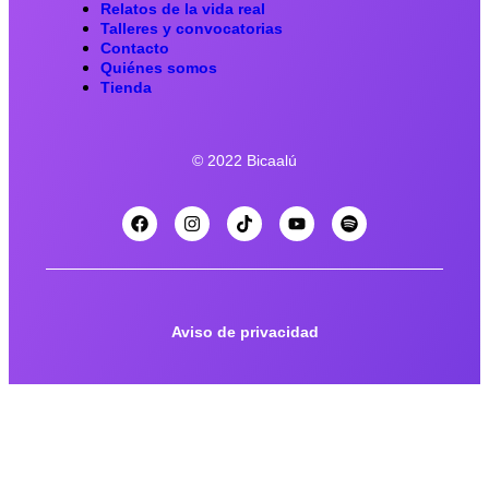
Relatos de la vida real
Talleres y convocatorias
Contacto
Quiénes somos
Tienda
© 2022 Bicaalú
Aviso de privacidad