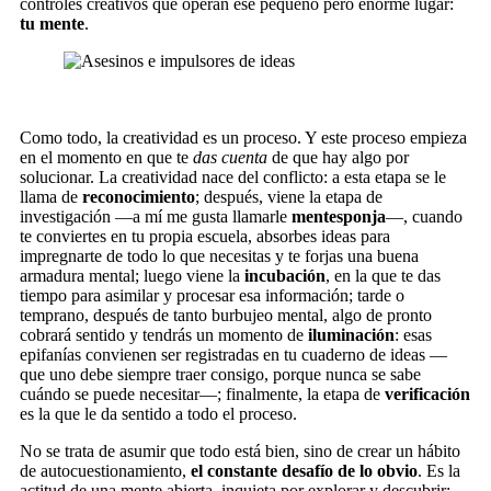
controles creativos que operan ese pequeño pero enorme lugar:
tu mente
.
Como todo, la creatividad es un proceso. Y este proceso empieza
en el momento en que te
das cuenta
de que hay algo por
solucionar. La creatividad nace del conflicto: a esta etapa se le
llama de
reconocimiento
; después, viene la etapa de
investigación —a mí me gusta llamarle
mentesponja
—, cuando
te conviertes en tu propia escuela, absorbes ideas para
impregnarte de todo lo que necesitas y te forjas una buena
armadura mental; luego viene la
incubación
, en la que te das
tiempo para asimilar y procesar esa información; tarde o
temprano, después de tanto burbujeo mental, algo de pronto
cobrará sentido y tendrás un momento de
iluminación
: esas
epifanías convienen ser registradas en tu cuaderno de ideas —
que uno debe siempre traer consigo, porque nunca se sabe
cuándo se puede necesitar—; finalmente, la etapa de
verificación
es la que le da sentido a todo el proceso.
No se trata de asumir que todo está bien, sino de crear un hábito
de autocuestionamiento,
el constante desafío de lo obvio
. Es la
actitud de una mente abierta, inquieta por explorar y descubrir;