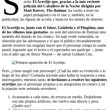
S
sería:
El Acertijo que, gracias a la más reciente
película del Caballero de la Noche dirigida por
Matt Reeves
,
The Batman
, ha vuelto a tener un
papel protagónico en el cine y, también, en la
publicidad, las figuras de acción y hasta en los memes de internet.
El Acertijo es, junto con el Joker, Gatúbela y el Pingüino, uno
de los villanos más gustados
, no solo del universo de Batman sino
también del mundo de los cómics. Su traje verde esmeralda, su
obsesión por las adivinanzas y el que el público invariablemente
intente resolver sus enigmas hacen que el personaje rompa la cuarta
pared, logrando que el lector o el espectador sea partícipe —junto
con el alter ego de Bruce Wayne— de salvar Gotham City.
Pero, ¿cómo surgió este personaje? ¿Cuál ha sido su evolución a lo
largo de los años? Continúa leyendo para hallar la respuesta a estas
interrogantes; mientras tanto,
te invitamos a resolver los siguientes
acertijos
que el personaje propuso a su antagonista en cómics y en
la popular serie animada noventera:
Avanzando a cada tanto, de reversa en medio. Dejándome
con mis propios artificios, me vuelvo más directo y peor.
¿Quién soy?