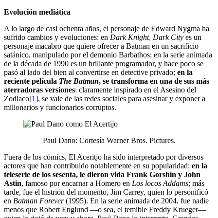
Evolución mediática
A lo largo de casi ochenta años, el personaje de Edward Nygma ha
sufrido cambios y evoluciones: en
Dark Knight, Dark City
es un
personaje macabro que quiere ofrecer a Batman en un sacrificio
satánico, manipulado por el demonio Barbathos; en la serie animada
de la década de 1990 es un brillante programador, y hace poco se
pasó al lado del bien al convertirse en detective privado;
en la
reciente película
The Batman
, se transforma en una de sus más
aterradoras versiones
: claramente inspirado en el Asesino del
Zodiaco[
1
], se vale de las redes sociales para asesinar y exponer a
millonarios y funcionarios corruptos.
Paul Dano: Cortesía Warner Bros. Pictures.
Fuera de los cómics, El Aceritjo ha sido interpretado por diversos
actores que han contribuido notablemente en su popularidad:
en la
teleserie de los sesenta, le dieron vida Frank Gorshin y John
Astin
, famoso por encarnar a Homero en
Los locos Addams
; más
tarde, fue el histrión del momento, Jim Carrey, quien lo personificó
en
Batman Forever
(1995). En la serie animada de 2004, fue nadie
menos que Robert Englund —o sea, el temible Freddy Krueger—