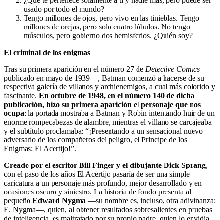
¿Qué te pertenece solamente a ti y nadie más, pero puede ser
usado por todo el mundo?
Tengo millones de ojos, pero vivo en las tinieblas. Tengo
millones de orejas, pero solo cuatro lóbulos. No tengo
músculos, pero gobierno dos hemisferios. ¿Quién soy?
El criminal de los enigmas
Tras su primera aparición en el número 27 de
Detective Comics
—
publicado en mayo de 1939—, Batman comenzó a hacerse de su
respectiva galería de villanos y archienemigos, a cual más colorido y
fascinante.
En octubre de 1948, en el número 140 de dicha
publicación, hizo su primera aparición el personaje que nos
ocupa
: la portada mostraba a Batman y Robin intentando huir de un
enorme rompecabezas de alambre, mientras el villano se carcajeaba
y el subtítulo proclamaba: “¡Presentando a un sensacional nuevo
adversario de los compañeros del peligro, el Príncipe de los
Enigmas: El Acertijo!”.
Creado por el escritor Bill Finger y el dibujante Dick Sprang
,
con el paso de los años El Acertijo pasaría de ser una simple
caricatura a un personaje más profundo, mejor desarrollado y en
ocasiones oscuro y siniestro. La historia de fondo presenta al
pequeño
Edward Nygma
—su nombre es, incluso, otra adivinanza:
E. Nygma—, quien, al obtener resultados sobresalientes en pruebas
de inteligencia, es maltratado por su propio padre, quien lo envidia.