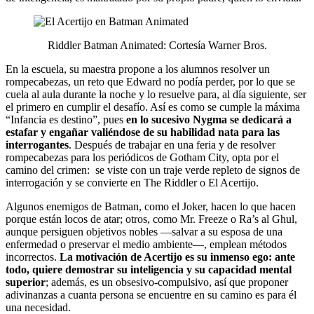
Riddler Batman Animated: Cortesía Warner Bros.
En la escuela, su maestra propone a los alumnos resolver un
rompecabezas, un reto que Edward no podía perder, por lo que se
cuela al aula durante la noche y lo resuelve para, al día siguiente, ser
el primero en cumplir el desafío. Así es como se cumple la máxima
“Infancia es destino”, pues
en lo sucesivo Nygma se dedicará a
estafar y engañar valiéndose de su habilidad nata para las
interrogantes
. Después de trabajar en una feria y de resolver
rompecabezas para los periódicos de Gotham City, opta por el
camino del crimen: se viste con un traje verde repleto de signos de
interrogación y se convierte en The Riddler o El Acertijo.
Algunos enemigos de Batman, como el Joker, hacen lo que hacen
porque están locos de atar; otros, como Mr. Freeze o Ra’s al Ghul,
aunque persiguen objetivos nobles —salvar a su esposa de una
enfermedad o preservar el medio ambiente—, emplean métodos
incorrectos.
La motivación de Acertijo es su inmenso ego: ante
todo, quiere demostrar su inteligencia y su capacidad mental
superior
; además, es un obsesivo-compulsivo, así que proponer
adivinanzas a cuanta persona se encuentre en su camino es para él
una necesidad.