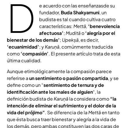
D
e acuerdo con las enseñanzasde su
fundador,
Buda Shakyamuni
, un
budista es tal cuando cultiva cuatro
características:
Mettā
,
‘benevolencia
afectuosa’
;
Muditā
o
‘alegría por el
bienestar de los demás’
;
Upekṣā
, es decir,
‘ecuanimidad’
; y
Karuṇā
, comúnmente traducida
como
‘compasión’
. El presente artículo trata de esta
última cualidad.
Aunque etimológicamente la compasión parece
referirse a
un sentimiento o pasión compartida
, y se
define como un “
sentimiento de ternura y de
identificación ante los males de alguien
“, la
definición budista de
Karuṇā
la considera como
“la
intención de eliminar el sufrimiento y el dolor de la
vida del prójimo”
. Se diferencia de la
Mettā
en tanto
que ésta busca traer bienestar y alegría a la vida de
los demás, pero ambas constituyen las dos caras de