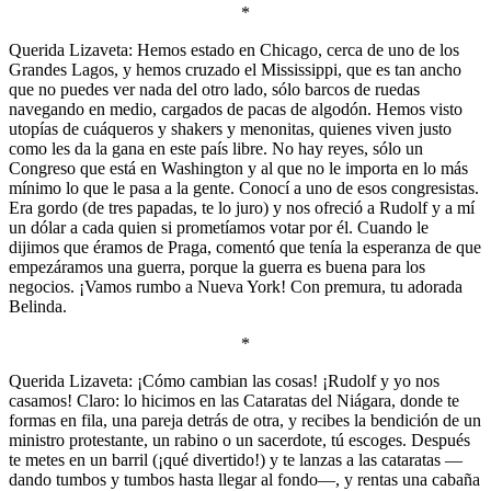
*
Querida Lizaveta: Hemos estado en Chicago, cerca de uno de los
Grandes Lagos, y hemos cruzado el Mississippi, que es tan ancho
que no puedes ver nada del otro lado, sólo barcos de ruedas
navegando en medio, cargados de pacas de algodón. Hemos visto
utopías de cuáqueros y shakers y menonitas, quienes viven justo
como les da la gana en este país libre. No hay reyes, sólo un
Congreso que está en Washington y al que no le importa en lo más
mínimo lo que le pasa a la gente. Conocí a uno de esos congresistas.
Era gordo (de tres papadas, te lo juro) y nos ofreció a Rudolf y a mí
un dólar a cada quien si prometíamos votar por él. Cuando le
dijimos que éramos de Praga, comentó que tenía la esperanza de que
empezáramos una guerra, porque la guerra es buena para los
negocios. ¡Vamos rumbo a Nueva York! Con premura, tu adorada
Belinda.
*
Querida Lizaveta: ¡Cómo cambian las cosas! ¡Rudolf y yo nos
casamos! Claro: lo hicimos en las Cataratas del Niágara, donde te
formas en fila, una pareja detrás de otra, y recibes la bendición de un
ministro protestante, un rabino o un sacerdote, tú escoges. Después
te metes en un barril (¡qué divertido!) y te lanzas a las cataratas —
dando tumbos y tumbos hasta llegar al fondo—, y rentas una cabaña