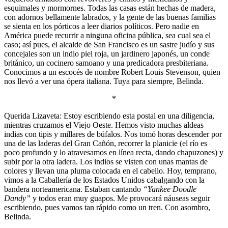
esquimales y mormornes. Todas las casas están hechas de madera,
con adornos bellamente labrados, y la gente de las buenas familias
se sienta en los pórticos a leer diarios políticos. Pero nadie en
América puede recurrir a ninguna oficina pública, sea cual sea el
caso; así pues, el alcalde de San Francisco es un sastre judío y sus
concejales son un indio piel roja, un jardinero japonés, un conde
británico, un cocinero samoano y una predicadora presbiteriana.
Conocimos a un escocés de nombre Robert Louis Stevenson, quien
nos llevó a ver una ópera italiana. Tuya para siempre, Belinda.
*
Querida Lizaveta: Estoy escribiendo esta postal en una diligencia,
mientras cruzamos el Viejo Oeste. Hemos visto muchas aldeas
indias con tipis y millares de búfalos. Nos tomó horas descender por
una de las laderas del Gran Cañón, recorrer la planicie (el río es
poco profundo y lo atravesamos en línea recta, dando chapuzones) y
subir por la otra ladera. Los indios se visten con unas mantas de
colores y llevan una pluma colocada en el cabello. Hoy, temprano,
vimos a la Caballería de los Estados Unidos cabalgando con la
bandera norteamericana. Estaban cantando
“Yankee Doodle
Dandy”
y todos eran muy guapos. Me provocará náuseas seguir
escribiendo, pues vamos tan rápido como un tren. Con asombro,
Belinda.