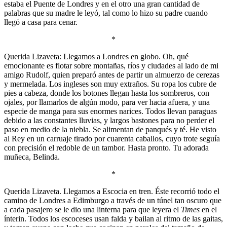
estaba el Puente de Londres y en el otro una gran cantidad de
palabras que su madre le leyó, tal como lo hizo su padre cuando
llegó a casa para cenar.
*
Querida Lizaveta: Llegamos a Londres en globo. Oh, qué
emocionante es flotar sobre montañas, ríos y ciudades al lado de mi
amigo Rudolf, quien preparó antes de partir un almuerzo de cerezas
y mermelada. Los ingleses son muy extraños. Su ropa los cubre de
pies a cabeza, donde los botones llegan hasta los sombreros, con
ojales, por llamarlos de algún modo, para ver hacia afuera, y una
especie de manga para sus enormes narices. Todos llevan paraguas
debido a las constantes lluvias, y largos bastones para no perder el
paso en medio de la niebla. Se alimentan de panqués y té. He visto
al Rey en un carruaje tirado por cuarenta caballos, cuyo trote seguía
con precisión el redoble de un tambor. Hasta pronto. Tu adorada
muñeca, Belinda.
*
Querida Lizaveta. Llegamos a Escocia en tren. Éste recorrió todo el
camino de Londres a Edimburgo a través de un túnel tan oscuro que
a cada pasajero se le dio una linterna para que leyera el
Times
en el
ínterin. Todos los escoceses usan falda y bailan al ritmo de las gaitas,