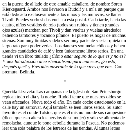
en la puerta de al lado de otro amable caballero, de nombre Søren
Kierkegaard. Ambos nos llevaron a Rudolf y a mí a un parque que
está dedicado exclusivamente a los niños y las muñecas, se llama
Tívoli. Puedes verlo si das vuelta a esta postal. Cada tarde, hacia las
cuatro, niños vestidos de rojo (todos son rubios y tienen grandes
ojos azules) marchan por Tívoli y dan vueltas y vueltas alrededor
batiendo tambores y tocando pífanos. El puerto es hogar de muchas
sirenas. Son muy tímidas y debes ser muy paciente y estar quieta un
largo rato para poder verlas. Los daneses son melancólicos y beben
grandes cantidades de café y leen únicamente libros serios. En una
tienda vi un libro titulado
¿Cómo estar seguro de lo que es y no es?
Y una
Introducción al existencialismo para muñecas
;
¿Si esto,
después qué?
y
Eres más miserable de lo que crees que eres
. Con
premura, Belinda.
*
Querida Lizaveta: Las campanas de la iglesia de San Petersburgo
repican todo el día y la noche. Rudolf teme que nuestros oídos se
vean afectados. Nieva todo el año. En cada coche estacionado en la
calle hay un samovar. Aquí también se leen libros serios. Su autor
favorito es el conde Tolstoi, que es él mismo uno de sus campesinos
(dicen que esto altera los nervios de su mujer) y sólo se alimenta de
remolacha, aunque le pone cebolla durante la Pascua. No podemos
leer una sola palabra de los letreros de las tiendas. Algunas letras