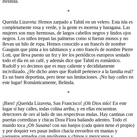
Belinda.
*
Querida Lizaveta: Hemos zarpado a Tahití en un velero. Esta isla es
completamente rosa y verde, y la gente es morena y haragana. Las
mujeres son muy hermosas, de largos cabellos negros y lindos ojos
negros. Los niños trepan las palmeras como si fueran monos y no
llevan un hilo de ropa. Hemos conocido a un francés de nombre
Gauguin que pinta a los tahitianos y a otro francés de nombre Pierre
Loti, que lleva puesto un fez y lee los periódicos europeos sentado
todo el día en un café, y además dice que Tahití es romántico.
Rudolf y yo decimos que es muy caliente y decididamente
incivilizado. ¿He dicho antes que Rudolf pertenece a la familia real?
Es un buen deportista, pero tiene sus limitaciones. ¡No hay
calles
en
este lugar! Románticamente, Belinda.
*
¡Bien! ¡Querida Lizaveta, San Francisco! ¡Oh Dios mío! En este
lugar sí hay calles, todas colina arriba, y en ellas encuentras
detectores de oro al lado de sus respectivas mulas. Hay cantinas con
puertas corredizas y chicas Dora Flora bailando adentro. Todo el
mundo toca
¡Oh Susana!
con sus banjos (cada quien tiene el propio)
y por doquier ves pasar indios chacta envueltos en mantas y
vaqueros armados con revólveres y chinos y mexicanos y