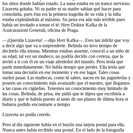
los sitios donde habían estado. La nana estaba en un trance nervioso.
Lizaveta gritaba. Ni su padre ni su madre sabían qué hacer para
consolarla, pues ésta era la primera tragedia de su vida y la niña
estaba explotándola al máximo. Su pena era aún más terrible pues
había un invitado a tomar el té: Herr Doktor Kafka de la
Assicurazioni Generali, oficina de Praga.
—¡Querida Lizaveta! —dijo Herr Kafka—. Eres tan infeliz que voy
a decir algo que va a sorprenderte. Belinda no tuvo tiempo de
decírtelo ella misma. Mientras estabas ausente, conoció a un niño de
su edad, tal vez un muñeco, no podría decirlo con certeza, que la
invitó a ir con él en un viaje alrededor del mundo. Pero tenía que
partir inmediatamente. No había tiempo que perder. Ella tenía que
tomar una decisión en ese momento y en ese lugar. Tales cosas
suelen pasar. Las muñecas, como tú sabes, nacen en las jugueterías y
poseen un conocimiento más avanzado que el nuestro, que llegamos
a las casas en cigüeñas. Tenemos un conocimiento muy limitado de
las cosas. Belinda, de prisa, me pidió que te dijera que escribiría a
diario y que te habría puesto al tanto de sus planes de última hora si
hubiera podido encontrarte a tiempo.
Lizaveta no podía creerlo.
Pero al día siguiente había en el buzón una tarjeta postal para ella.
Nunca antes había recibido una postal. En el lado de la fotografía