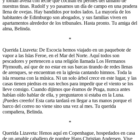
y toman avena con leche que cocinan en peroles del tamaño de
nuestras tinas. Rudolf y yo pasamos un día de campo en una pradera
llena de ovejas. Hay bandidos por todos lados. La mayoría de los
habitantes de Edimburgo son abogados, y sus familias viven en
apartamentos alrededor de los tribunales. Hasta pronto. Tu amiga del
alma, Belinda.
*
Querida Lizaveta: De Escocia hemos viajado en un paquebote de
vapor a las Islas Feroe, en el Mar del Norte. Aquí todos son
pescadores y pertenecen a una religión llamada Los Hermanos
Plymouth, así que de no estar en sus barcas tirando de redes llenas
de arenques, se encuentran en la iglesia cantando himnos. Toda la
isla resuena con la música. Ni un solo árbol crece en este lugar, y las
casas tienen piedras en sus techos para impedir que el viento se los
lleve consigo. Cuando dijimos que éramos de Praga, nunca antes
habían oído hablar de ella, y preguntaron si estaba en la Luna.
¡Puedes creerlo! Esta carta tardará en llegar a tus manos porque el
barco del correo no viene sino una vez al mes. Tu querida
compañera, Belinda.
*
Querida Lizaveta: Henos aquí en Copenhague, hospedados en casa
de un amable caballero de nombre Hans Christian Andersen. Vive