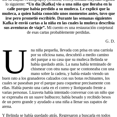
lo siguiente:
“Un día [Kafka] vio a una niña que lloraba en la
calle porque había perdido a su muñeca. Le explicó que la
muñeca, a quien había conocido unos momentos antes, tuvo que
irse pero prometió escribirle. Durante las semanas siguientes
Kafka le envió cartas a la niña en las cuales la muñeca describía
sus aventuras de viaje”.
Mi cuento es una restauración conjetural
de esas cartas probablemente perdidas.
G. D.
U
na niña pequeña, llevada con prisa en una carriola
por su oficiosa nana, descubrió a medio camino
del parque a su casa que su muñeca Belinda se
había quedado atrás. La nana había terminado de
chismear con otra nana que se contoneaba con una
mano sobre la cadera, y había estado viendo un
buen rato a los granaderos calzados con sus botas rechinantes, los
cuales se paseaban por el parque para coquetear precisamente con
ellas. Había puesto una carta en el correo y lloriqueado frente a
varias personas. Lizaveta había intentado conversar con un niño que
se expresaba en un suave balbuceo; había besado y recibido besos
de un perro grande y ayudado a una niña a llenar sus zapatos de
arena.
Y Belinda se había quedado atrás. Regresaron a buscarla en todos