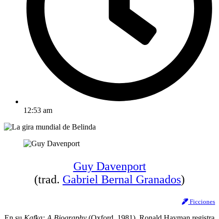
12:53 am
Guy Davenport
(trad.
Gabriel Bernal Granados
)
Ficciones
En su
Kafka: A Biography
(Oxford, 1981), Ronald Hayman registra