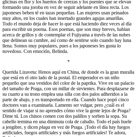
glicinas en flor y los huertos de cerezas y los puentes que se elevan
formando una joroba en vez de seguir adelante en línea recta. Los
japoneses beben té en tazas pequeñas. Las mujeres usan peinados
muy altos, en los cuales han insertado grandes agujas amarillas.
Todo el mundo deja de hacer lo que está haciendo diez veces al día
para escribir un poema. Esos poemas, que son muy breves, hablan
acerca de grillos y de contemplar el Fujiyama a través de las nubes
que delinean su cumbre, así como de sentirse solo cuando hay luna
llena. Somos muy populares, pues a los japoneses les gusta lo
novedoso. Con emoción, Belinda.
*
Querida Lizaveta: Henos aquí en China, de donde es la gran muralla
que está en el otro lado de la postal. El emperador es un niño
pequeño que usa vestidos del color de la paprika. Vive en un palacio
del tamaño de Praga, con un millar de sirvientes. Para desplazarse de
su cuarto a su trono emplea una silla con dos palos adheridos a la
parte de abajo, y es transportado en ella. Cuando hace popó cinco
doctores van a examinarla. Lamento ser vulgar, pero ¿cuál es el
sentido de viajar si no aprendes cómo vive la gente lejos de Praga?
Dime tú. Los chinos comen con dos palillos y sorben la sopa. Su
cabello termina en una diminuta cola de caballo. Todo el país huele
a jengibre, y dicen
plaga
en vez de Praga. ¡Todo el día hay fuegos
artificiales, fuegos artificiales y más fuegos artificiales! Te adora,