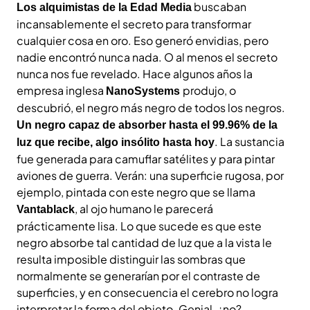
buscaban
Los alquimistas de la Edad Media
incansablemente el secreto para transformar
cualquier cosa en oro. Eso generó envidias, pero
nadie encontró nunca nada. O al menos el secreto
nunca nos fue revelado. Hace algunos años la
empresa inglesa
produjo, o
NanoSystems
descubrió, el negro más negro de todos los negros.
Un negro capaz de absorber hasta el 99.96% de la
. La sustancia
luz que recibe, algo insólito hasta hoy
fue generada para camuflar satélites y para pintar
aviones de guerra. Verán: una superficie rugosa, por
ejemplo, pintada con este negro que se llama
, al ojo humano le parecerá
Vantablack
prácticamente lisa. Lo que sucede es que este
negro absorbe tal cantidad de luz que a la vista le
resulta imposible distinguir las sombras que
normalmente se generarían por el contraste de
superficies, y en consecuencia el cerebro no logra
interpretar la forma del objeto. Genial, ¿no?