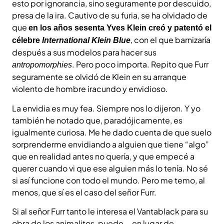
esto por ignorancia, sino seguramente por descuido,
presa de la ira. Cautivo de su furia, se ha olvidado de
que
en los años sesenta Yves Klein creó y patentó el
, con el que barnizaría
célebre
International Klein Blue
después a sus modelos para hacer sus
. Pero poco importa. Repito que Furr
antropomorphies
seguramente se olvidó de Klein en su arranque
violento de hombre iracundo y envidioso.
La envidia es muy fea. Siempre nos lo dijeron. Y yo
también he notado que, paradójicamente, es
igualmente curiosa. Me he dado cuenta de que suelo
sorprenderme envidiando a alguien que tiene “algo”
que en realidad antes no quería, y que empecé a
querer cuando vi que ese alguien más lo tenía. No sé
si así funcione con todo el mundo. Pero me temo, al
menos, que sí es el caso del señor Furr.
Si al señor Furr tanto le interesa el Vantablack para su
obra de los animalitos, puede —en lugar de