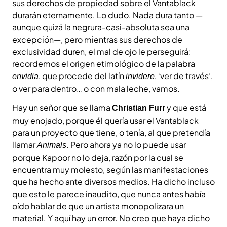
sus derechos de propiedad sobre el Vantablack
durarán eternamente. Lo dudo. Nada dura tanto —
aunque quizá la negrura-casi-absoluta sea una
excepción—, pero mientras sus derechos de
exclusividad duren, el mal de ojo le perseguirá:
recordemos el origen etimológico de la palabra
, que procede del latín
, ‘ver de través’,
envidia
invidere
o ver para dentro… o con mala leche, vamos.
Hay un señor que se llama
y que está
Christian Furr
muy enojado, porque él quería usar el Vantablack
para un proyecto que tiene, o tenía, al que pretendía
llamar
. Pero ahora ya no lo puede usar
Animals
porque Kapoor no lo deja, razón por la cual se
encuentra muy molesto, según las manifestaciones
que ha hecho ante diversos medios. Ha dicho incluso
que esto le parece inaudito, que nunca antes había
oído hablar de que un artista monopolizara un
material. Y aquí hay un error. No creo que haya dicho