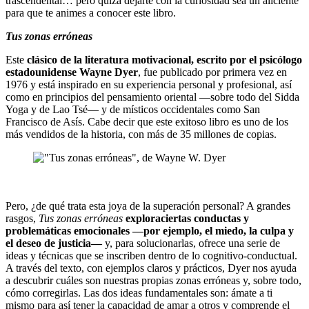
trascendental… pero quizá dejarte con la curiosidad sea un aliciente
para que te animes a conocer este libro.
Tus zonas erróneas
Este
clásico de la literatura motivacional, escrito por el psicólogo
estadounidense Wayne Dyer
, fue publicado por primera vez en
1976 y está inspirado en su experiencia personal y profesional, así
como en principios del pensamiento oriental —sobre todo del Sidda
Yoga y de Lao Tsé— y de místicos occidentales como San
Francisco de Asís. Cabe decir que este exitoso libro es uno de los
más vendidos de la historia, con más de 35 millones de copias.
Pero, ¿de qué trata esta joya de la superación personal? A grandes
rasgos,
Tus zonas erróneas
exploraciertas conductas y
problemáticas emocionales —por ejemplo, el miedo, la culpa y
el deseo de justicia—
y, para solucionarlas, ofrece una serie de
ideas y técnicas que se inscriben dentro de lo cognitivo-conductual.
A través del texto, con ejemplos claros y prácticos, Dyer nos ayuda
a descubrir cuáles son nuestras propias zonas erróneas y, sobre todo,
cómo corregirlas. Las dos ideas fundamentales son: ámate a ti
mismo para así tener la capacidad de amar a otros y comprende el