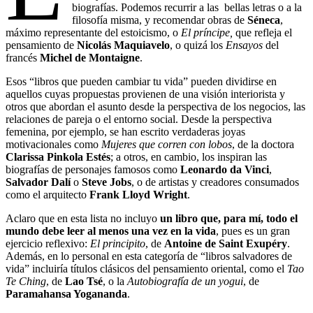
biografías. Podemos recurrir a las bellas letras o a la
filosofía misma, y recomendar obras de
Séneca
,
máximo representante del estoicismo, o
El príncipe,
que refleja el
pensamiento de
Nicolás Maquiavelo
, o quizá los
Ensayos
del
francés
Michel de Montaigne
.
Esos “libros que pueden cambiar tu vida” pueden dividirse en
aquellos cuyas propuestas provienen de una visión interiorista y
otros que abordan el asunto desde la perspectiva de los negocios, las
relaciones de pareja o el entorno social. Desde la perspectiva
femenina, por ejemplo, se han escrito verdaderas joyas
motivacionales como
Mujeres que corren con lobos
, de la doctora
Clarissa Pinkola Estés
; a otros, en cambio, los inspiran las
biografías de personajes famosos como
Leonardo da Vinci
,
Salvador Dalí
o
Steve Jobs
, o de artistas y creadores consumados
como el arquitecto
Frank Lloyd Wright
.
Aclaro que en esta lista no incluyo
un libro que, para mí, todo el
mundo debe leer al menos una vez en la vida
, pues es un gran
ejercicio reflexivo:
El principito
, de
Antoine de Saint Exupéry
.
Además, en lo personal en esta categoría de “libros salvadores de
vida” incluiría títulos clásicos del pensamiento oriental, como el
Tao
Te Ching
, de
Lao Tsé
, o la
Autobiografía de un yogui
, de
Paramahansa Yogananda
.