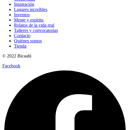
Inspiración
Lugares increíbles
Inventos
Mente y espíritu
Relatos de la vida real
Talleres y convocatorias
Contacto
Quiénes somos
Tienda
© 2022 Bicaalú
Facebook