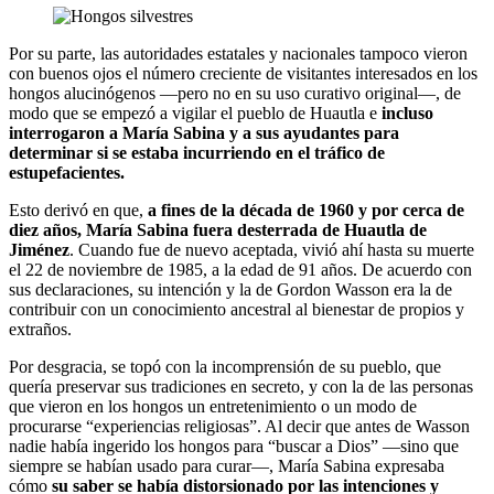
Por su parte, las autoridades estatales y nacionales tampoco vieron
con buenos ojos el número creciente de visitantes interesados en los
hongos alucinógenos —pero no en su uso curativo original—, de
modo que se empezó a vigilar el pueblo de Huautla e
incluso
interrogaron a María Sabina y a sus ayudantes para
determinar si se estaba incurriendo en el tráfico de
estupefacientes.
Esto derivó en que,
a fines de la década de 1960 y por cerca de
diez años, María Sabina fuera desterrada de Huautla de
Jiménez
. Cuando fue de nuevo aceptada, vivió ahí hasta su muerte
el 22 de noviembre de 1985, a la edad de 91 años. De acuerdo con
sus declaraciones, su intención y la de Gordon Wasson era la de
contribuir con un conocimiento ancestral al bienestar de propios y
extraños.
Por desgracia, se topó con la incomprensión de su pueblo, que
quería preservar sus tradiciones en secreto, y con la de las personas
que vieron en los hongos un entretenimiento o un modo de
procurarse “experiencias religiosas”. Al decir que antes de Wasson
nadie había ingerido los hongos para “buscar a Dios” —sino que
siempre se habían usado para curar—, María Sabina expresaba
cómo
su saber se había distorsionado por las intenciones y