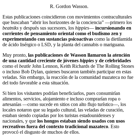
R. Gordon Wasson.
Estas publicaciones coincidieron con movimientos contraculturales
que buscaban “abrir los horizontes de la conciencia” —primero los
beatniks
y después sus sucesores, los
hippies
—
incursionando en
corrientes de pensamiento oriental como el budismo zen y
experimentando con sustancias psicoactivas
como la dietilamida
de ácido lisérgico o LSD, y la planta del cannabis o mariguana.
Muy pronto,
las publicaciones de Wasson llamaron la atención
de una cantidad creciente de jóvenes
hippies
y de celebridades
como el
beatle
John Lennon, Keith Richards de The Rolling Stones
o incluso Bob Dylan, quienes buscaron también participar en estas
veladas. Sin embargo, la reacción de la comunidad mazateca no fue
del todo favorable a esta situación.
Si bien los visitantes podrían beneficiarlos, pues consumirían
alimentos, servicios, alojamiento e incluso comprarían ropa o
artesanías —como sucede en sitios con alto flujo turístico—, los
locales notaron que su legado cultural, las veladas de curación,
estaban siendo copiadas por los turistas estadounidenses y
nacionales, y que
los hongos estaban siendo usados con usos
recreativos fuera del contexto tradicional mazateco
. Esto
provocó el disgusto de muchos de ellos.