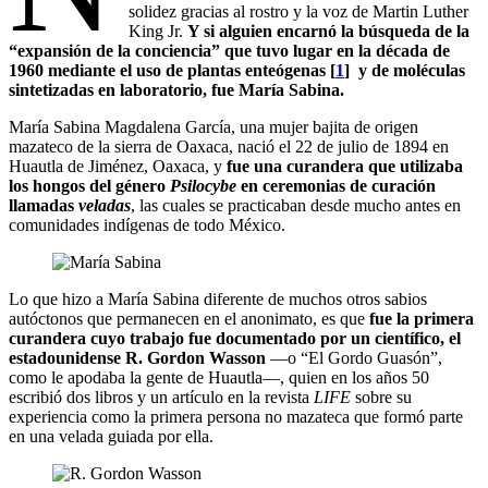
solidez gracias al rostro y la voz de Martin Luther
King Jr.
Y si alguien encarnó la búsqueda de la
“expansión de la conciencia” que tuvo lugar en la década de
1960 mediante el uso de plantas enteógenas [
1
] y de moléculas
sintetizadas en laboratorio, fue María Sabina.
María Sabina Magdalena García, una mujer bajita de origen
mazateco de la sierra de Oaxaca, nació el 22 de julio de 1894 en
Huautla de Jiménez, Oaxaca, y
fue una curandera que utilizaba
los hongos del género
Psilocybe
en ceremonias de curación
llamadas
veladas
, las cuales se practicaban desde mucho antes en
comunidades indígenas de todo México.
Lo que hizo a María Sabina diferente de muchos otros sabios
autóctonos que permanecen en el anonimato, es que
fue la primera
curandera cuyo trabajo fue documentado por un científico, el
estadounidense R. Gordon Wasson
—o “El Gordo Guasón”,
como le apodaba la gente de Huautla—, quien en los años 50
escribió dos libros y un artículo en la revista
LIFE
sobre su
experiencia como la primera persona no mazateca que formó parte
en una velada guiada por ella.