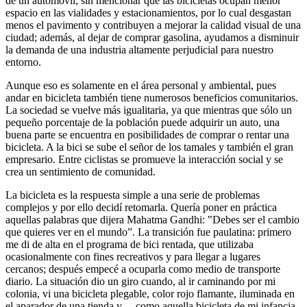
de un automóvil; sin mencionar que las bicicletas ocupan menor
espacio en las vialidades y estacionamientos, por lo cual desgastan
menos el pavimento y contribuyen a mejorar la calidad visual de una
ciudad; además, al dejar de comprar gasolina, ayudamos a disminuir
la demanda de una industria altamente perjudicial para nuestro
entorno.
Aunque eso es solamente en el área personal y ambiental, pues
andar en bicicleta también tiene numerosos beneficios comunitarios.
La sociedad se vuelve más igualitaria, ya que mientras que sólo un
pequeño porcentaje de la población puede adquirir un auto, una
buena parte se encuentra en posibilidades de comprar o rentar una
bicicleta. A la bici se sube el señor de los tamales y también el gran
empresario. Entre ciclistas se promueve la interacción social y se
crea un sentimiento de comunidad.
La bicicleta es la respuesta simple a una serie de problemas
complejos y por ello decidí retomarla. Quería poner en práctica
aquellas palabras que dijera Mahatma Gandhi: ‟Debes ser el cambio
que quieres ver en el mundo”. La transición fue paulatina: primero
me di de alta en el programa de bici rentada, que utilizaba
ocasionalmente con fines recreativos y para llegar a lugares
cercanos; después empecé a ocuparla como medio de transporte
diario. La situación dio un giro cuando, al ir caminando por mi
colonia, vi una bicicleta plegable, color rojo flamante, iluminada en
el aparador de una tienda y —como aquella bicicleta de mi infancia