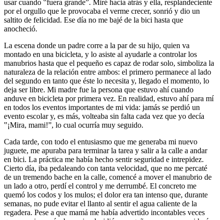
usar cuando ‟fuera grande”. Miré hacia atrás y ella, resplandeciente
por el orgullo que le provocaba el verme crecer, sonrió y dio un
saltito de felicidad. Ese día no me bajé de la bici hasta que
anocheció.
La escena donde un padre corre a la par de su hijo, quien va
montado en una bicicleta, y lo asiste al ayudarle a controlar los
manubrios hasta que el pequeño es capaz de rodar solo, simboliza la
naturaleza de la relación entre ambos: el primero permanece al lado
del segundo en tanto que éste lo necesita y, llegado el momento, lo
deja ser libre. Mi madre fue la persona que estuvo ahí cuando
anduve en bicicleta por primera vez. En realidad, estuvo ahí para mí
en todos los eventos importantes de mi vida: jamás se perdió un
evento escolar y, es más, volteaba sin falta cada vez que yo decía
‟¡Mira, mami!”, lo cual ocurría muy seguido.
Cada tarde, con todo el entusiasmo que me generaba mi nuevo
juguete, me apuraba para terminar la tarea y salir a la calle a andar
en bici. La práctica me había hecho sentir seguridad e intrepidez.
Cierto día, iba pedaleando con tanta velocidad, que no me percaté
de un tremendo bache en la calle, comencé a mover el manubrio de
un lado a otro, perdí el control y me derrumbé. El concreto me
quemó los codos y los mulos; el dolor era tan intenso que, durante
semanas, no pude evitar el llanto al sentir el agua caliente de la
regadera. Pese a que mamá me había advertido incontables veces