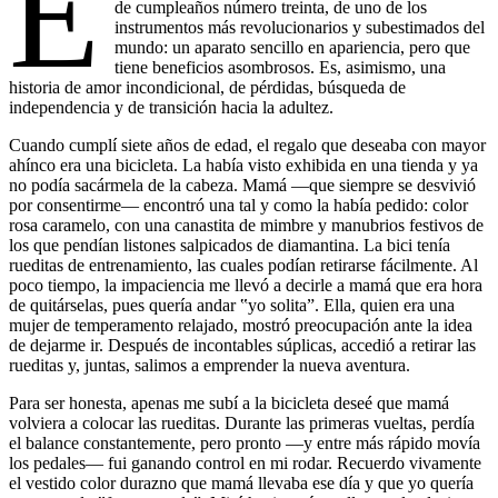
É
de cumpleaños número treinta, de uno de los
instrumentos más revolucionarios y subestimados del
mundo: un aparato sencillo en apariencia, pero que
tiene beneficios asombrosos. Es, asimismo, una
historia de amor incondicional, de pérdidas, búsqueda de
independencia y de transición hacia la adultez.
Cuando cumplí siete años de edad, el regalo que deseaba con mayor
ahínco era una bicicleta. La había visto exhibida en una tienda y ya
no podía sacármela de la cabeza. Mamá —que siempre se desvivió
por consentirme— encontró una tal y como la había pedido: color
rosa caramelo, con una canastita de mimbre y manubrios festivos de
los que pendían listones salpicados de diamantina. La bici tenía
rueditas de entrenamiento, las cuales podían retirarse fácilmente. Al
poco tiempo, la impaciencia me llevó a decirle a mamá que era hora
de quitárselas, pues quería andar ‟yo solita”. Ella, quien era una
mujer de temperamento relajado, mostró preocupación ante la idea
de dejarme ir. Después de incontables súplicas, accedió a retirar las
rueditas y, juntas, salimos a emprender la nueva aventura.
Para ser honesta, apenas me subí a la bicicleta deseé que mamá
volviera a colocar las rueditas. Durante las primeras vueltas, perdía
el balance constantemente, pero pronto —y entre más rápido movía
los pedales— fui ganando control en mi rodar. Recuerdo vivamente
el vestido color durazno que mamá llevaba ese día y que yo quería