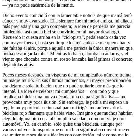
— ya no pude sacármela de la mente.
Dicho evento coincidió con la lamentable noticia de que mamá tenía
cáncer y muy avanzado. Ella siempre fue mi mejor amiga, mi aliada
más preciada y una gran compañera; la idea de perderla me parecía
intolerable, así que la bici se convirtió en mi mayor desahogo.
Recuerdo ir cuesta arriba en la ‟ciclopista”, pedaleando cada vez
con mayor fuerza, hasta sentir que los músculos se me quemaban y
me faltaba el aire, porque aquella me parecía la única manera en que
podía descargar la rabia. Mientras lo hacía, lloraba a cántaros, y el
viento que chocaba contra mi rostro lanzaba las lágrimas al concreto,
dejándolas atrás.
Pocos meses después, en vísperas de mi cumpleaños número treinta,
mi madre murió. En sus últimos momentos, su mayor preocupación
era dejarme sola, turbación que no pude quitarle por más que lo
intenté. La idea de celebrar mi cumpleaños —con todo y que
implicaba iniciar una nueva década, una etapa significativa— me
provocaba muy poca ilusión. Sin embargo, le pedí a mi esposo un
regalo muy particular e inusual para mi trigésimo aniversario: la
bicicleta rojo flamante que había visto. Imagino que muchos habrían
elegido alguna otra cosa al cumplir esa edad, como un viaje o un
automóvil. Yo, en cambio, sólo quise una bicicleta, aunque por
varios motivos: transportarme en mi bici significaba convertirme en
esa mujer que seguía sus ideales con convicción, tal y como me lo