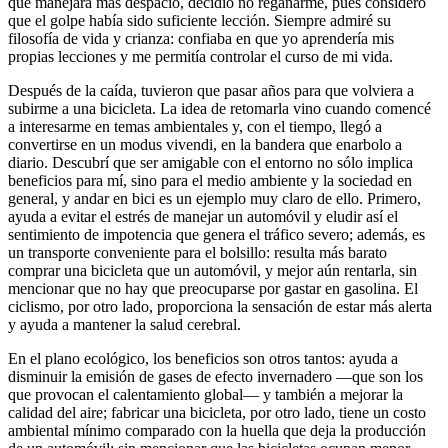
que manejara más despacio, decidió no regañarme, pues consideró
que el golpe había sido suficiente lección. Siempre admiré su
filosofía de vida y crianza: confiaba en que yo aprendería mis
propias lecciones y me permitía controlar el curso de mi vida.
Después de la caída, tuvieron que pasar años para que volviera a
subirme a una bicicleta. La idea de retomarla vino cuando comencé
a interesarme en temas ambientales y, con el tiempo, llegó a
convertirse en un modus vivendi, en la bandera que enarbolo a
diario. Descubrí que ser amigable con el entorno no sólo implica
beneficios para mí, sino para el medio ambiente y la sociedad en
general, y andar en bici es un ejemplo muy claro de ello. Primero,
ayuda a evitar el estrés de manejar un automóvil y eludir así el
sentimiento de impotencia que genera el tráfico severo; además, es
un transporte conveniente para el bolsillo: resulta más barato
comprar una bicicleta que un automóvil, y mejor aún rentarla, sin
mencionar que no hay que preocuparse por gastar en gasolina. El
ciclismo, por otro lado, proporciona la sensación de estar más alerta
y ayuda a mantener la salud cerebral.
En el plano ecológico, los beneficios son otros tantos: ayuda a
disminuir la emisión de gases de efecto invernadero —que son los
que provocan el calentamiento global— y también a mejorar la
calidad del aire; fabricar una bicicleta, por otro lado, tiene un costo
ambiental mínimo comparado con la huella que deja la producción