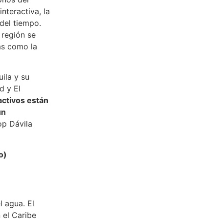
nteractiva, la
 del tiempo.
 región se
as como la
ila y su
d y El
activos están
un
op Dávila
o)
l agua. El
 el Caribe