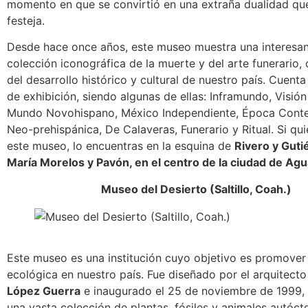
momento en que se convirtió en una extraña dualidad qu
festeja.
Desde hace once años, este museo muestra una interesan
colección iconográfica de la muerte y del arte funerario
del desarrollo histórico y cultural de nuestro país. Cuenta
de exhibición, siendo algunas de ellas: Inframundo, Visión
Mundo Novohispano, México Independiente, Época Cont
Neo-prehispánica, De Calaveras, Funerario y Ritual. Si quie
este museo, lo encuentras en la esquina de
Rivero y Guti
María Morelos y Pavón, en el centro de la ciudad de Ag
Museo del Desierto (Saltillo, Coah.)
Este museo es una institución cuyo objetivo es promover 
ecológica en nuestro país. Fue diseñado por el arquitect
López Guerra
e inaugurado el 25 de noviembre de 1999,
una vasta colección de plantas, fósiles y animales autóct