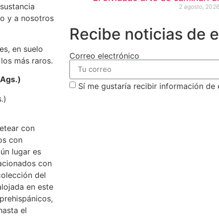
 sustancia
2 agosto, 202
o y a nosotros
Recibe noticias de 
es, en suelo
Correo electrónico
los más raros.
 Ags.)
Sí me gustaría recibir información de
suscribirm
uetear con
ios con
gún lugar es
lacionados con
colección del
alojada en este
 prehispánicos,
hasta el