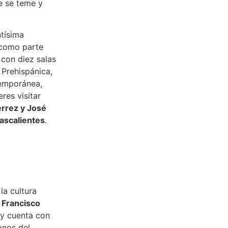
e se teme y
tísima
, como parte
 con diez salas
 Prehispánica,
emporánea,
res visitar
érrez y José
uascalientes
.
la cultura
o
Francisco
 y cuenta con
onos del