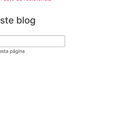
6
este blog
 esta página
e