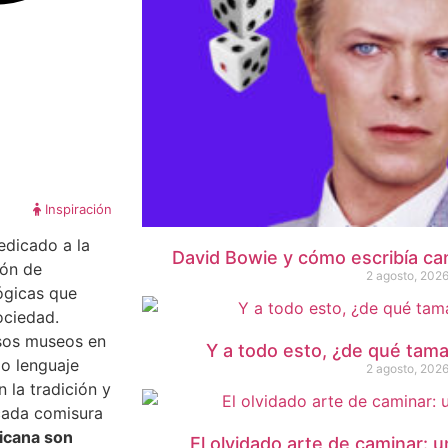
Inspiración
edicado a la
David Bowie y cómo escribía ca
ión de
2 agosto, 202
lógicas que
sociedad.
sos museos en
Y a todo esto, ¿de qué tama
io lenguaje
2 agosto, 202
 la tradición y
 cada comisura
icana son
El olvidado arte de caminar: u