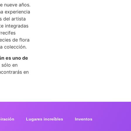
ce nueve años.
na experiencia
 del artista
te integradas
recifes
ecies de flora
a colección.
ún es uno de
o sólo en
encontrarás en
piración
Lugares increíbles
Inventos