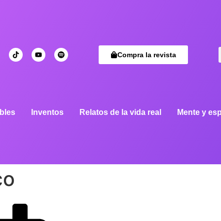
Compra la revista
bles
Inventos
Relatos de la vida real
Mente y esp
co