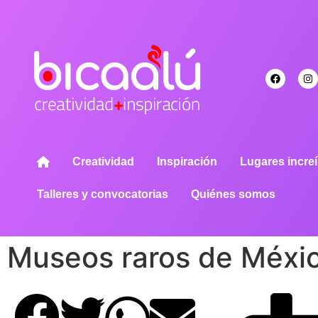
Creatividad
Inspiración
Lugares increí
Talleres y convocatorias
Quiénes somos
Museos raros de Méxi