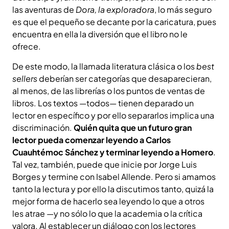
las aventuras de
Dora, la exploradora
, lo más seguro
es que el pequeño se decante por la caricatura, pues
encuentra en ella la diversión que el libro no le
ofrece.
De este modo, la llamada literatura clásica o los
best
sellers
deberían ser categorías que desaparecieran,
al menos, de las librerías o los puntos de ventas de
libros. Los textos —todos— tienen deparado un
lector en específico y por ello separarlos implica una
discriminación.
Quién quita que un futuro gran
lector pueda comenzar leyendo a Carlos
Cuauhtémoc Sánchez y terminar leyendo a Homero
.
Tal vez, también, puede que inicie por Jorge Luis
Borges y termine con Isabel Allende. Pero si amamos
tanto la lectura y por ello la discutimos tanto, quizá la
mejor forma de hacerlo sea leyendo lo que a otros
les atrae —y no sólo lo que la academia o la crítica
valora. Al establecer un diálogo con los lectores