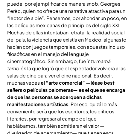
puede, por ejemplificar de manera
snob
, Georges
Perèc, quien no ofrece una narrativa atractiva para un
“lector de a pie”. Pensemos, por ahondar un poco, en
las películas mexicanas de principios del siglo XXI.
Muchas de ellas intentaban retratar la realidad social
del país, la violencia que existía en México; algunas lo
hacían con juegos temporales, con apuestas incluso
filosóficas en el manejo del lenguaje
cinematográfico. Sin embargo, fue
Y tu mamá
también
la que logró que el espectador volviera a las
salas de cine para ver el cine nacional. Es decir,
muchas veces
el “arte comercial”
—
léase
best
sellers
o películas palomeras
—
es el que se encarga
de que las personas se acerquen a dichas
manifestaciones artísticas
. Por eso, quizá lo más
conveniente sería que los escritores, los críticos
literarios, por regresar al campo del que
hablábamos, también admitieran el valor —
divulgador, de acercamiento— que tienen esos