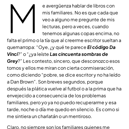
M
e avergüenza hablar de libros con
mis familiares. No es que cada que
veo a alguno me pregunte de mis
lecturas, pero a veces, cuando
tenemos algunas copas encima, no
falta el primo o la tía que al creerme escritor sueltan a
quemarropa: “Oye, ¿y qué te parece
El código Da
Vinci
?” o “¿ya leíste
Las cincuenta sombras de
Grey
?” Les contesto, sincero, que desconozco esos
tomos y ellos me miran con cierta conmiseración,
como diciendo “pobre, se dice escritor y no ha leído
a Dan Brown”. Son breves segundos, porque
después la plática vuelve al futbol o a la prima que ha
envejecido a consecuencia de los problemas
familiares, pero yo ya no puedo recuperarme y esa
tarde, noche o día me quedo en silencio. Es como si
me sintiera un charlatán o un mentiroso.
Claro, no siempre son los familiares quienes me