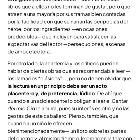
libros que a ellos no les terminan de gustar, pero que
atraen a una mayoría por sus tramas bien contadas,
por la facilidad con que se narran las peripecias del
héroe, por los ingredientes —en ocasiones
predecibles— que incluyen para satisfacer las
expectativas del lector —persecuciones, escenas
de amor, etcétera.
Por otro lado, la academia y los críticos pueden
hablar de ciertas obras que es recomendable leer —
los llamados “clásicos”—, pero no deben olvidar que
la lectura en un principio debe ser un acto
placentero y, de preferencia, lúdico
. De ahí que
cuando a un adolescente lo obligan a leer el
Cantar
del mio Cid
le aburra, pues su interés es otro y no las
gestas de este caballero. Pienso, también, que
cuando a un niño le ofrecen —
bienintencionadamente— un libro sobre las partes
del cuerpo y, al mismo tiempo, le prenden la tele con