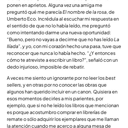
ponen en aprietos. Alguna vez una amiga me
preguntó qué me parecía
El nombre de la rosa
, de
Umberto Eco. Incrédula al escuchar mi respuesta en
el sentido de que no lo había leído, me preguntó
como intentando darme una nueva oportunidad:
“Bueno, pero no vayas a decirme que no has leído
La
Ilíada
”, y yo, con mi corazón hecho una pasa, tuve que
reconocer que nunca lo había hecho. “¿Y entonces
cómo te atreviste a escribir un libro?”, señaló con un
dedo injurioso, imposible de rebatir.
A veces me siento un ignorante por no leer los
best
sellers,
y en otras por no conocer las obras que
algunos han querido incluir en un canon. Quisiera en
esos momentos decirles a mis parientes, por
ejemplo, que si no he leído los libros que mencionan
es porque acostumbro comprar en librerías de
remate o sólo adquirir los ejemplares que me llaman
la atención cuando me acerco a alguna mesa de