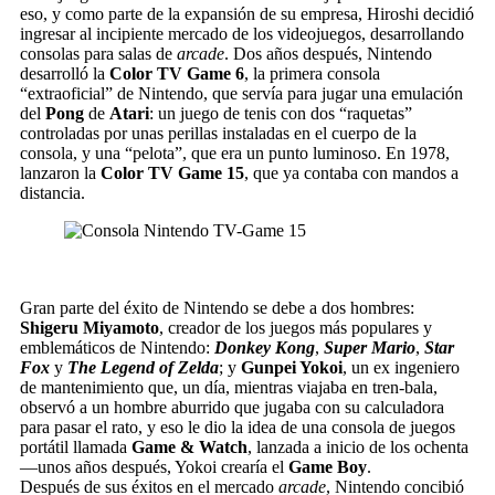
eso, y como parte de la expansión de su empresa, Hiroshi decidió
ingresar al incipiente mercado de los videojuegos, desarrollando
consolas para salas de
arcade
. Dos años después, Nintendo
desarrolló la
Color TV Game 6
, la primera consola
“extraoficial” de Nintendo, que servía para jugar una emulación
del
Pong
de
Atari
: un juego de tenis con dos “raquetas”
controladas por unas perillas instaladas en el cuerpo de la
consola, y una “pelota”, que era un punto luminoso. En 1978,
lanzaron la
Color TV Game 15
, que ya contaba con mandos a
distancia.
Gran parte del éxito de Nintendo se debe a dos hombres:
Shigeru Miyamoto
, creador de los juegos más populares y
emblemáticos de Nintendo:
Donkey Kong
,
Super Mario
,
Star
Fox
y
The Legend of Zelda
; y
Gunpei Yokoi
, un ex ingeniero
de mantenimiento que, un día, mientras viajaba en tren-bala,
observó a un hombre aburrido que jugaba con su calculadora
para pasar el rato, y eso le dio la idea de una consola de juegos
portátil llamada
Game & Watch
, lanzada a inicio de los ochenta
—unos años después, Yokoi crearía el
Game Boy
.
Después de sus éxitos en el mercado
arcade
, Nintendo concibió