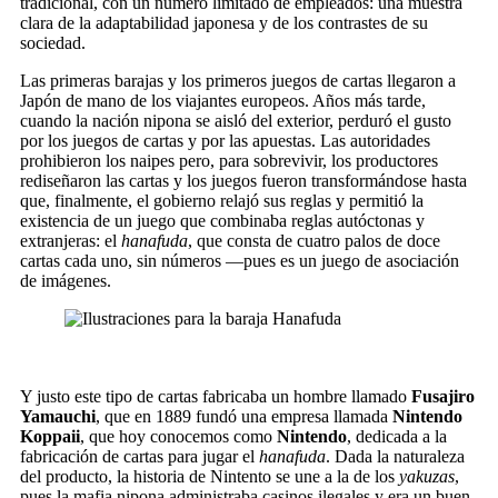
tradicional, con un número limitado de empleados: una muestra
clara de la adaptabilidad japonesa y de los contrastes de su
sociedad.
Las primeras barajas y los primeros juegos de cartas llegaron a
Japón de mano de los viajantes europeos. Años más tarde,
cuando la nación nipona se aisló del exterior, perduró el gusto
por los juegos de cartas y por las apuestas. Las autoridades
prohibieron los naipes pero, para sobrevivir, los productores
rediseñaron las cartas y los juegos fueron transformándose hasta
que, finalmente, el gobierno relajó sus reglas y permitió la
existencia de un juego que combinaba reglas autóctonas y
extranjeras: el
hanafuda
, que consta de cuatro palos de doce
cartas cada uno, sin números —pues es un juego de asociación
de imágenes.
Y justo este tipo de cartas fabricaba un hombre llamado
Fusajiro
Yamauchi
, que en 1889 fundó una empresa llamada
Nintendo
Koppaii
, que hoy conocemos como
Nintendo
, dedicada a la
fabricación de cartas para jugar el
hanafuda
. Dada la naturaleza
del producto, la historia de Nintento se une a la de los
yakuzas
,
pues la mafia nipona administraba casinos ilegales y era un buen