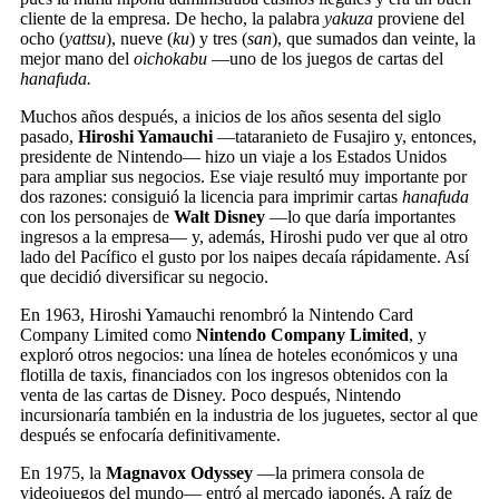
cliente de la empresa. De hecho, la palabra
yakuza
proviene del
ocho (
yattsu
), nueve (
ku
) y tres (
san
), que sumados dan veinte, la
mejor mano del
oichokabu
—uno de los juegos de cartas del
hanafuda.
Muchos años después, a inicios de los años sesenta del siglo
pasado,
Hiroshi Yamauchi
—tataranieto de Fusajiro y, entonces,
presidente de Nintendo— hizo un viaje a los Estados Unidos
para ampliar sus negocios. Ese viaje resultó muy importante por
dos razones: consiguió la licencia para imprimir cartas
hanafuda
con los personajes de
Walt Disney
—lo que daría importantes
ingresos a la empresa— y, además, Hiroshi pudo ver que al otro
lado del Pacífico el gusto por los naipes decaía rápidamente. Así
que decidió diversificar su negocio.
En 1963, Hiroshi Yamauchi renombró la Nintendo Card
Company Limited como
Nintendo Company Limited
, y
exploró otros negocios: una línea de hoteles económicos y una
flotilla de taxis, financiados con los ingresos obtenidos con la
venta de las cartas de Disney. Poco después, Nintendo
incursionaría también en la industria de los juguetes, sector al que
después se enfocaría definitivamente.
En 1975, la
Magnavox Odyssey
—la primera consola de
videojuegos del mundo— entró al mercado japonés. A raíz de