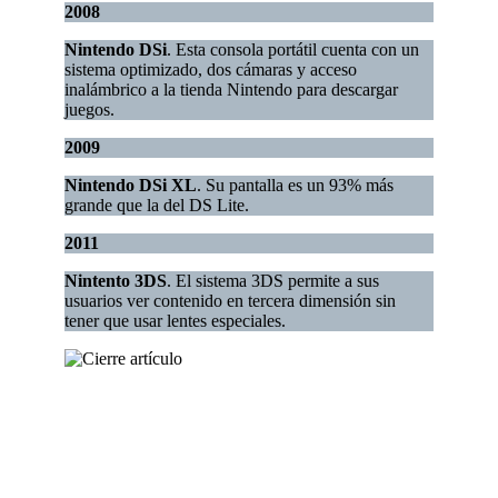
2008
Nintendo DSi
. Esta consola portátil cuenta con un
sistema optimizado, dos cámaras y acceso
inalámbrico a la tienda Nintendo para descargar
juegos.
2009
Nintendo DSi XL
. Su pantalla es un 93% más
grande que la del DS Lite.
2011
Nintento 3DS
. El sistema 3DS permite a sus
usuarios ver contenido en tercera dimensión sin
tener que usar lentes especiales.