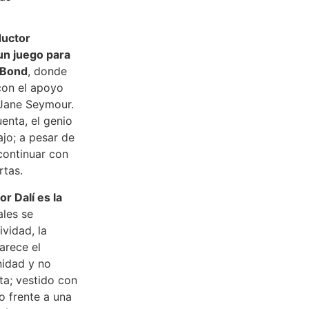
ductor
 un juego para
 Bond
, donde
con el apoyo
a Jane Seymour.
uenta, el genio
ajo; a pesar de
 continuar con
rtas.
r Dalí es la
ales se
ividad, la
arece el
nidad y no
ta; vestido con
o frente a una