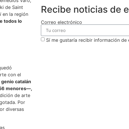
Remedios Varo,
Recibe noticias de 
ki de Saint
hi
en la región
e todos lo
Correo electrónico
Sí me gustaría recibir información de
suscribirm
 quedó
rte con el
 genio catalán
y 56 menores—,
edición de arte
gotada. Por
or diversas