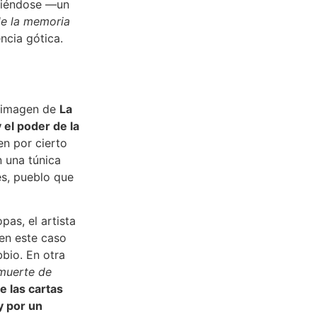
itiéndose —un
de la memoria
ncia gótica.
a imagen de
La
 el poder de la
ien por cierto
n una túnica
és, pueblo que
as, el artista
 en este caso
bio. En otra
muerte de
e las cartas
y por un