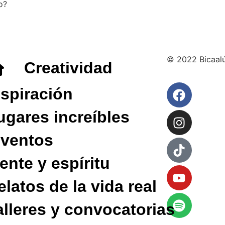
o?
© 2022 Bicaal
Creatividad
nspiración
ugares increíbles
nventos
ente y espíritu
elatos de la vida real
alleres y convocatorias