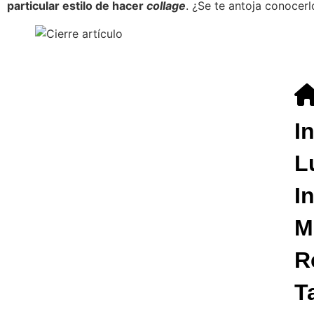
particular estilo de hacer
collage
. ¿Se te antoja conocerl
I
L
I
M
R
T