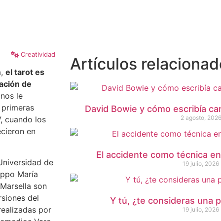
Creatividad
Artículos relaciona
a,
el tarot es
nación de
unos le
s primeras
David Bowie y cómo escribía ca
2 agosto, 202
, cuando los
cieron en
El accidente como técnica en 
 Universidad de
19 julio, 2026
lippo María
 Marsella son
rsiones del
Y tú, ¿te consideras una 
realizadas por
19 julio, 2026