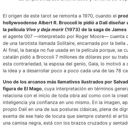
El origen de este tarot se remonta a 1970, cuando el
pro
hollywoodense Albert R. Broccoli le pidió a Dalí diseñar
la película
Vive y deja morir
(1973) de la saga de James
el agente 007 —interpretado por Roger Moore— cuenta 
de una tarotista llamada Solitaire, encarnada por la bell
Al final, la baraja no fue usada en la película porque, se c
catalán pidió a Broccoli 7 millones de dólares por su trab
esta contrariedad, la esposa del genio, Gala, lo motivó a
la idea y a desarrollar poco a poco cada una de las 78 ca
Uno de los arcanos más llamativos ilustrados por Salvado
figura de El Mago
, cuya interpretación en términos gener
relaciona con el inicio de toda obra así como con la creat
inteligencia yla confianza en uno mismo. En la imagen, ap
propio Dalí en una de sus posturas clásicas, plena de dig
exenta de ese halo de locura que siempre ostentó el artis
una camisa negra, está con los brazos cruzados y sentad