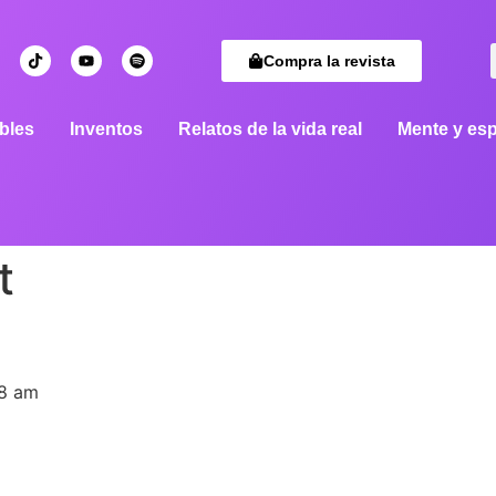
Compra la revista
bles
Inventos
Relatos de la vida real
Mente y esp
t
08 am