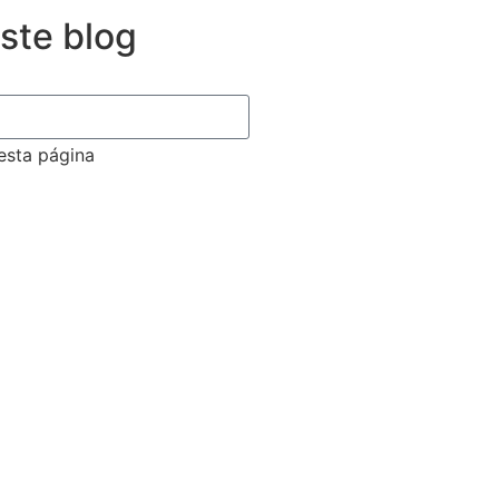
este blog
 esta página
e