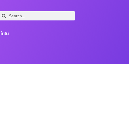
íritu