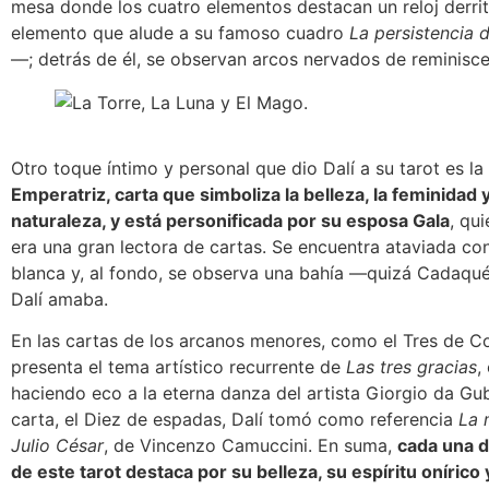
mesa donde los cuatro elementos destacan un reloj derr
elemento que alude a su famoso cuadro
La persistencia 
—; detrás de él, se observan arcos nervados de reminisce
Otro toque íntimo y personal que dio Dalí a su tarot es l
Emperatriz, carta que simboliza la belleza, la feminidad y
naturaleza, y está personificada por su esposa Gala
, qu
era una gran lectora de cartas. Se encuentra ataviada co
blanca y, al fondo, se observa una bahía —quizá Cadaqu
Dalí amaba.
En las cartas de los arcanos menores, como el Tres de Cop
presenta el tema artístico recurrente de
Las tres gracias
,
haciendo eco a la eterna danza del artista Giorgio da Gub
carta, el Diez de espadas, Dalí tomó como referencia
La 
Julio César
, de Vincenzo Camuccini. En suma,
cada una d
de este tarot destaca por su belleza, su espíritu onírico 