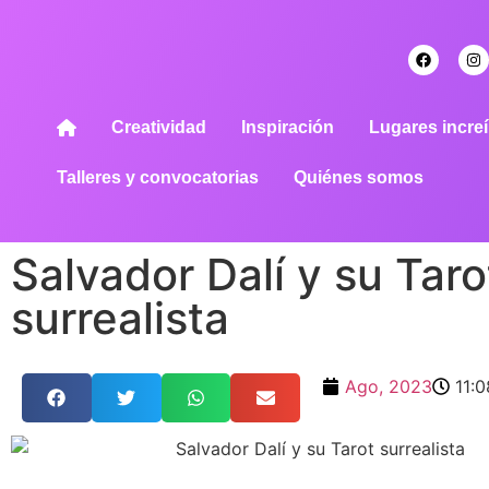
Creatividad
Inspiración
Lugares increí
Talleres y convocatorias
Quiénes somos
Salvador Dalí y su Taro
surrealista
Ago, 2023
11: