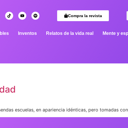
Compra la revista
bles
Inventos
Relatos de la vida real
Mente y esp
edad
 sendas escuelas, en apariencia idénticas, pero tomadas co