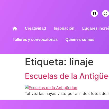
Creatividad
Inspiración
Lugares increí
Talleres y convocatorias
Quiénes somos
Etiqueta:
linaje
Escuelas de la Antigü
Tal vez las hayas visto por ahí: dos fotos de