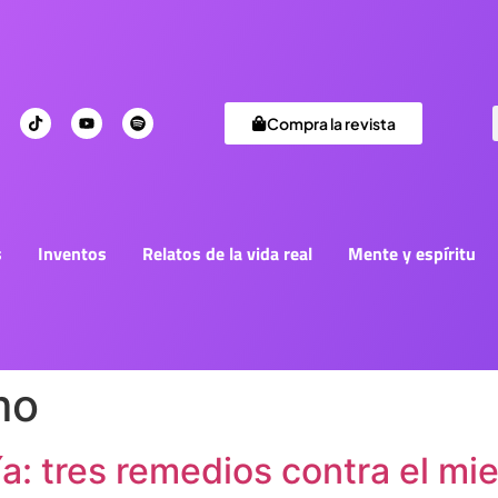
Compra la revista
s
Inventos
Relatos de la vida real
Mente y espíritu
mo
ía: tres remedios contra el mi