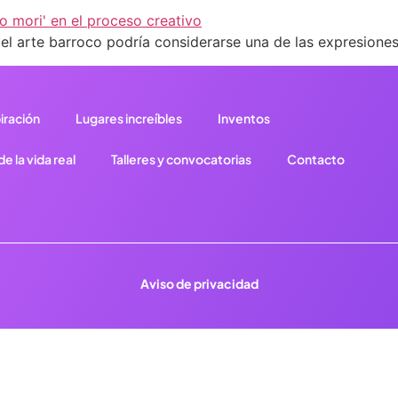
el arte barroco podría considerarse una de las expresiones
iración
Lugares increíbles
Inventos
e la vida real
Talleres y convocatorias
Contacto
Aviso de privacidad