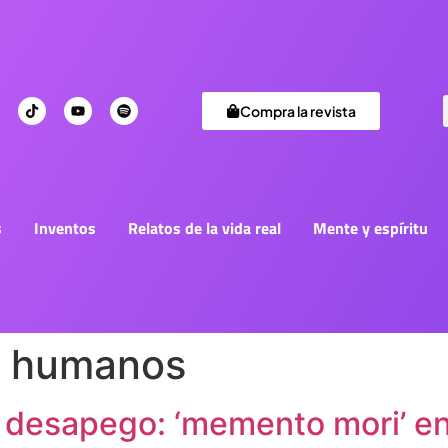
Compra la revista
s
Inventos
Relatos de la vida real
Mente y espíritu
s humanos
el desapego: ‘memento mori’ e