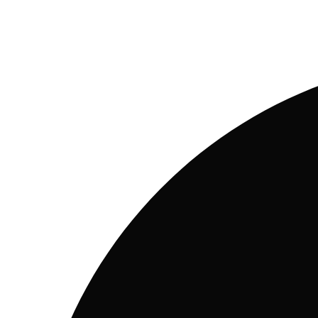
Ir
al
contenido