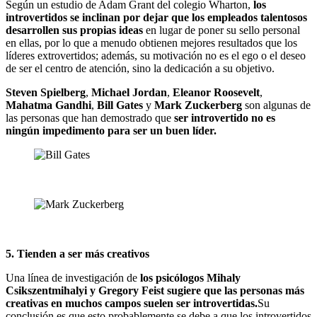
Según un estudio de Adam Grant del colegio Wharton,
los
introvertidos se inclinan por dejar que los empleados talentosos
desarrollen sus propias ideas
en lugar de poner su sello personal
en ellas, por lo que a menudo obtienen mejores resultados que los
líderes extrovertidos; además, su motivación no es el ego o el deseo
de ser el centro de atención, sino la dedicación a su objetivo.
Steven Spielberg
,
Michael Jordan
,
Eleanor Roosevelt
,
Mahatma Gandhi
,
Bill Gates
y
Mark Zuckerberg
son algunas de
las personas que han demostrado que
ser introvertido no es
ningún impedimento para ser un buen líder.
5. Tienden a ser más creativos
Una línea de investigación de
los psicólogos Mihaly
Csikszentmihalyi y Gregory Feist sugiere que las personas más
creativas en muchos campos suelen ser introvertidas
.
Su
conclusión es que esto probablemente se debe a que los introvertidos