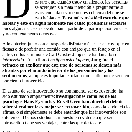
D
es raro que, cuando estoy en silencio, las personas
se acerquen sin mala intención a preguntarme si
estoy enojada o si me interesa el tema del que se
está hablando.
Para mí es más fácil escuchar que
hablar y esto en algún momento me causó problemas escolares
,
pues algunas clases se evaluaban a partir de la participación en clase
y no con exámenes o ensayos.
A lo anterior, junto con el rasgo de disfrutar más estar en casa que en
fiestas o de preferir una comida con amigos que un festejo en el
antro, en los términos de Carl Gustav Jung se le ha llamado ser
introvertido
. En su libro
Los tipos psicológicos
,
Jung fue el
primero en explicar que este tipo de personas se sienten más
atraídas por el mundo interior de los pensamientos y los
sentimientos
, aunque es importante aclarar que nadie puede ser cien
por ciento introvertido.
El asunto de ser introvertido o su contraparte, ser extrovertido, ha
sido estudiado ampliamente:
investigaciones como las de los
psicólogos Hans Eysenck y Rusell Geen han abierto el debate
sobre si realmente es mejor ser extrovertido
, como la tendencia lo
afirma, o si simplemente se debe entender que los introvertidos son
diferentes. Dichos estudios han puesto en evidencia que ser
introvertido tiene sus ventajas, entre las que destacan: