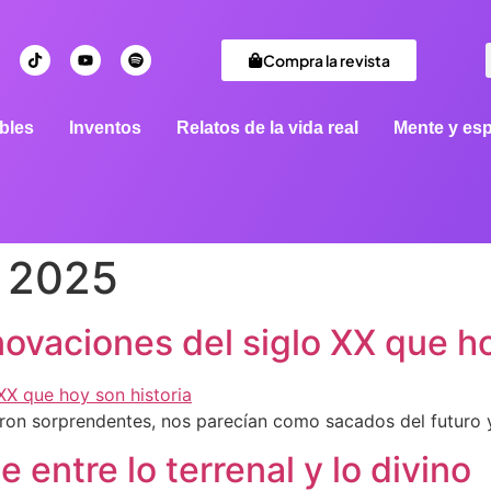
Compra la revista
bles
Inventos
Relatos de la vida real
Mente y esp
, 2025
novaciones del siglo XX que ho
ron sorprendentes, nos parecían como sacados del futuro y
je entre lo terrenal y lo divino