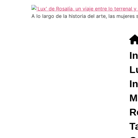
A lo largo de la historia del arte, las mujer
I
L
I
M
R
T