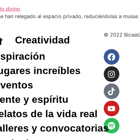
es se han relegado al espacio privado, reduciéndolas a musas
© 2022 Bicaal
Creatividad
nspiración
ugares increíbles
nventos
ente y espíritu
elatos de la vida real
alleres y convocatorias