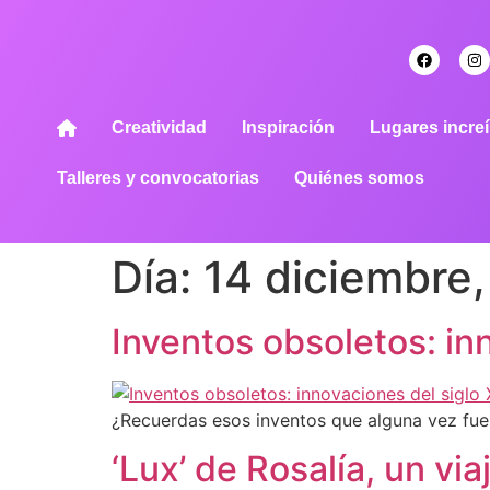
Creatividad
Inspiración
Lugares increí
Talleres y convocatorias
Quiénes somos
Día:
14 diciembre
Inventos obsoletos: in
¿Recuerdas esos inventos que alguna vez fue
‘Lux’ de Rosalía, un via