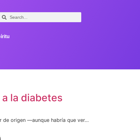
íritu
a la diabetes
gar de origen —aunque habría que ver…
ú