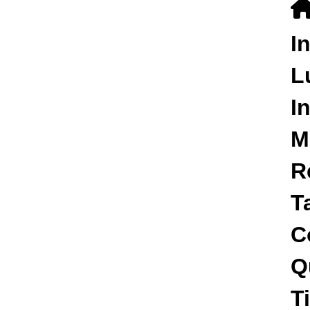
I
L
I
M
R
T
C
Q
T