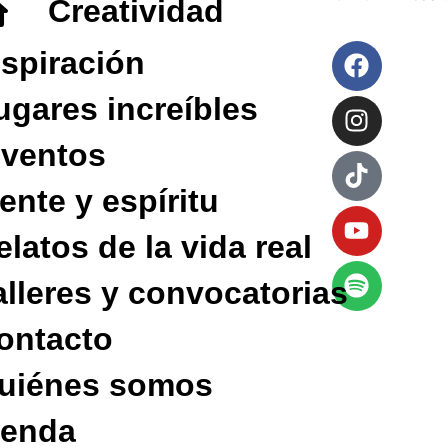
Creatividad
nspiración
ugares increíbles
nventos
ente y espíritu
elatos de la vida real
alleres y convocatorias
ontacto
uiénes somos
ienda