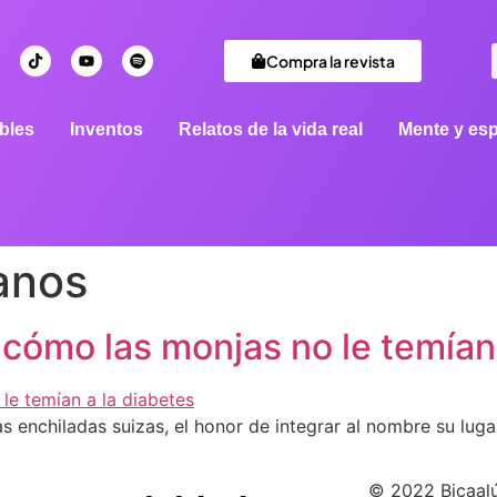
Compra la revista
bles
Inventos
Relatos de la vida real
Mente y esp
anos
ómo las monjas no le temían 
las enchiladas suizas, el honor de integrar al nombre su lu
© 2022 Bicaal