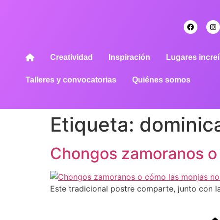
Creatividad
Inspiración
Lugares increí
Talleres y convocatorias
Quiénes somos
Etiqueta:
dominic
Chongos zamoranos o c
Este tradicional postre comparte, junto con 