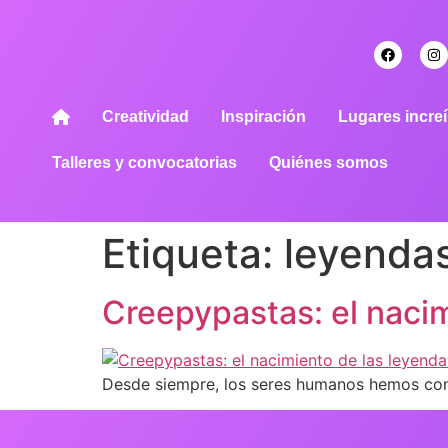
Creatividad
Inspiración
Lugares increí
Talleres y convocatorias
Quiénes somos
Etiqueta:
leyendas
Creepypastas: el nacim
Desde siempre, los seres humanos hemos cont