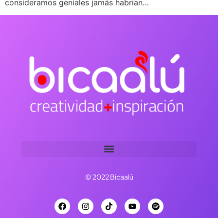
consideramos geniales jamás habrían…
© 2022 Bicaalú