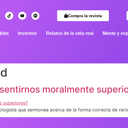
Compra la revista
bles
Inventos
Relatos de la vida real
Mente y esp
ad
sentirnos moralmente superi
logista que sermonea acerca de la forma correcta de recic