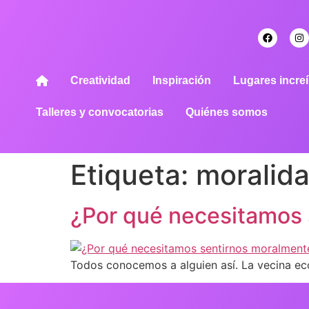
Creatividad
Inspiración
Lugares increí
Talleres y convocatorias
Quiénes somos
Etiqueta:
moralid
¿Por qué necesitamos 
Todos conocemos a alguien así. La vecina eco