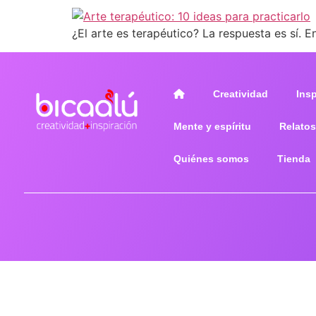
¿El arte es terapéutico? La respuesta es sí. 
Creatividad
Ins
Mente y espíritu
Relatos
Quiénes somos
Tienda