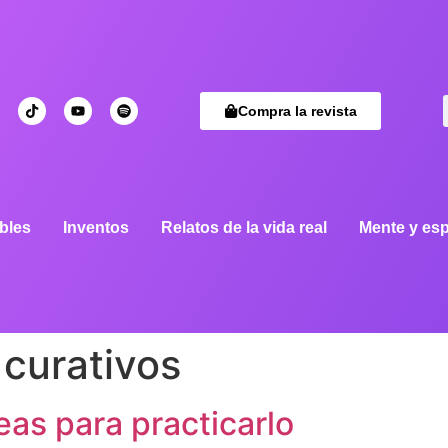
Compra la revista
bles
Inventos
Relatos de la vida real
Mente y esp
curativos
eas para practicarlo