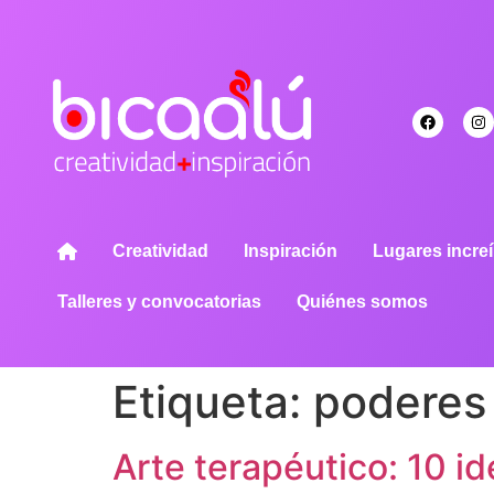
Creatividad
Inspiración
Lugares increí
Talleres y convocatorias
Quiénes somos
Etiqueta:
poderes 
Arte terapéutico: 10 id