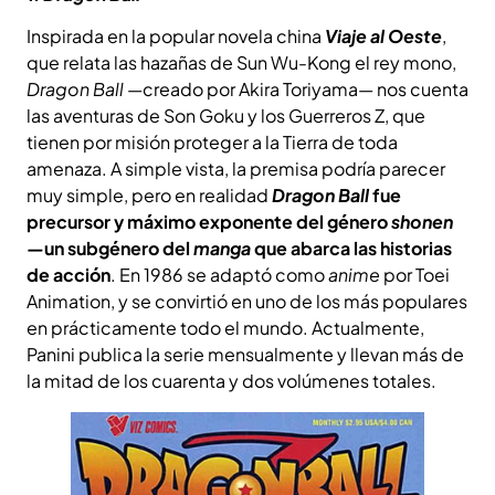
Inspirada en la popular novela china
Viaje al Oeste
,
que relata las hazañas de Sun Wu-Kong el rey mono,
Dragon Ball
—creado por Akira Toriyama— nos cuenta
las aventuras de Son Goku y los Guerreros Z, que
tienen por misión proteger a la Tierra de toda
amenaza. A simple vista, la premisa podría parecer
muy simple, pero en realidad
Dragon Ball
fue
precursor y máximo exponente del género
shonen
—
un subgénero del
manga
que abarca las historias
de acción
. En 1986 se adaptó como
anime
por Toei
Animation, y se convirtió en uno de los más populares
en prácticamente todo el mundo. Actualmente,
Panini publica la serie mensualmente y llevan más de
la mitad de los cuarenta y dos volúmenes totales.