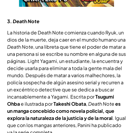
3.
Death Note
La historia de Death Note comienza cuando Ryuk, un
dios de la muerte, deja caer en el mundo humano una
Death Note
, una libreta que tiene el poder de matar a
una persona si se escribe su nombre en alguna de sus
páginas. Light Yagami, un estudiante, la encuentra y
decide usarla para eliminar a toda la gente mala del
mundo. Después de matar a varios malhechores, la
policía sospecha de algún asesino serial y recurren a
un excéntrico detective que se dedica a buscar
incansablemente a Yagami. Escrita por
Tsugumi
Ohba
e ilustrada por
Takeshi Obata
,
Death Note
es
un
manga
concebido como novela policial, que
explora la naturaleza de la justicia y de la moral
. Igual
que con los
mangas
anteriores, Panini ha publicado
ya la serie completa.