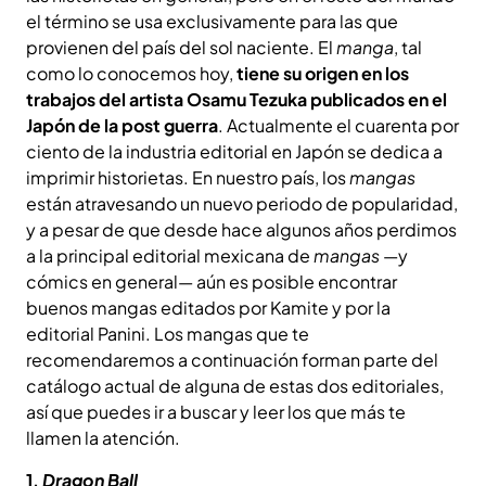
el término se usa exclusivamente para las que
provienen del país del sol naciente. El
manga
, tal
como lo conocemos hoy,
tiene su origen en los
trabajos del artista Osamu Tezuka publicados en el
Japón de la post guerra
. Actualmente el cuarenta por
ciento de la industria editorial en Japón se dedica a
imprimir historietas. En nuestro país, los
mangas
están atravesando un nuevo periodo de popularidad,
y a pesar de que desde hace algunos años perdimos
a la principal editorial mexicana de
mangas
—y
cómics en general— aún es posible encontrar
buenos mangas editados por Kamite y por la
editorial Panini. Los mangas que te
recomendaremos a continuación forman parte del
catálogo actual de alguna de estas dos editoriales,
así que puedes ir a buscar y leer los que más te
llamen la atención.
1.
Dragon Ball