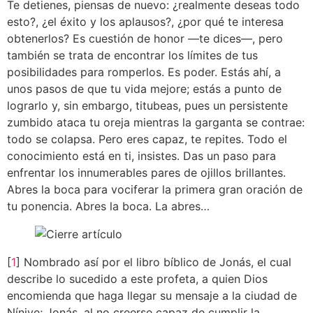
Te detienes, piensas de nuevo: ¿realmente deseas todo
esto?, ¿el éxito y los aplausos?, ¿por qué te interesa
obtenerlos? Es cuestión de honor —te dices—, pero
también se trata de encontrar los límites de tus
posibilidades para romperlos. Es poder. Estás ahí, a
unos pasos de que tu vida mejore; estás a punto de
lograrlo y, sin embargo, titubeas, pues un persistente
zumbido ataca tu oreja mientras la garganta se contrae:
todo se colapsa. Pero eres capaz, te repites. Todo el
conocimiento está en ti, insistes. Das un paso para
enfrentar los innumerables pares de ojillos brillantes.
Abres la boca para vociferar la primera gran oración de
tu ponencia. Abres la boca. La abres…
[
1
] Nombrado así por el libro bíblico de Jonás, el cual
describe lo sucedido a este profeta, a quien Dios
encomienda que haga llegar su mensaje a la ciudad de
Nínive; Jonás, al no creerse capaz de cumplir la