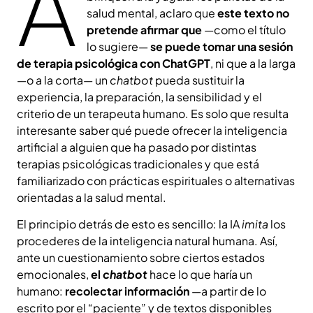
A
salud mental, aclaro que
este texto no
pretende afirmar que
—como el título
lo sugiere—
se puede tomar una sesión
de terapia psicológica con ChatGPT
, ni que a la larga
—o a la corta— un
chatbot
pueda sustituir la
experiencia, la preparación, la sensibilidad y el
criterio de un terapeuta humano. Es solo que resulta
interesante saber qué puede ofrecer la inteligencia
artificial a alguien que ha pasado por distintas
terapias psicológicas tradicionales y que está
familiarizado con prácticas espirituales o alternativas
orientadas a la salud mental.
El principio detrás de esto es sencillo: la IA
imita
los
procederes de la inteligencia natural humana. Así,
ante un cuestionamiento sobre ciertos estados
emocionales,
el
chatbot
hace lo que haría un
humano:
recolectar información
—a partir de lo
escrito por el “paciente” y de textos disponibles