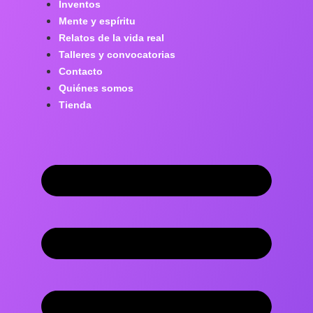
Inventos
Mente y espíritu
Relatos de la vida real
Talleres y convocatorias
Contacto
Quiénes somos
Tienda