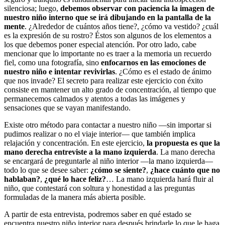
silenciosa; luego,
debemos observar con paciencia la imagen de
nuestro niño interno que se irá dibujando en la pantalla de la
mente
. ¿Alrededor de cuántos años tiene?, ¿cómo va vestido? ¿cuál
es la expresión de su rostro? Éstos son algunos de los elementos a
los que debemos poner especial atención. Por otro lado, cabe
mencionar que lo importante no es traer a la memoria un recuerdo
fiel, como una fotografía, sino
enfocarnos en las emociones de
nuestro niño e intentar revivirlas
. ¿Cómo es el estado de ánimo
que nos invade? El secreto para realizar este ejercicio con éxito
consiste en mantener un alto grado de concentración, al tiempo que
permanecemos calmados y atentos a todas las imágenes y
sensaciones que se vayan manifestando.
Existe otro método para contactar a nuestro niño —sin importar si
pudimos realizar o no el viaje interior— que también implica
relajación y concentración. En este ejercicio,
la propuesta es que la
mano derecha entreviste a la mano izquierda
. La mano derecha
se encargará de preguntarle al niño interior —la mano izquierda—
todo lo que se desee saber:
¿cómo se siente?
,
¿hace cuánto que no
hablaban?
,
¿qué lo hace feliz?
… La mano izquierda hará fluir al
niño, que contestará con soltura y honestidad a las preguntas
formuladas de la manera más abierta posible.
A partir de esta entrevista, podremos saber en qué estado se
encuentra nuestro niño interior para después brindarle lo que le haga