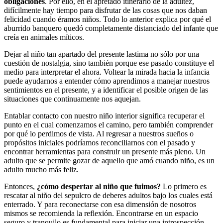
obligaciones
. Por ello, en el apretado itinerario de la adultez,
difícilmente hay tiempo para disfrutar de las cosas que nos daban
felicidad cuando éramos niños. Todo lo anterior explica por qué el
aburrido banquero quedó completamente distanciado del infante que
creía en animales míticos.
Dejar al niño tan apartado del presente lastima no sólo por una
cuestión de nostalgia, sino también porque ese pasado constituye el
medio para interpretar el ahora. Voltear la mirada hacia la infancia
puede ayudarnos a entender cómo aprendimos a manejar nuestros
sentimientos en el presente, y a identificar el posible origen de las
situaciones que continuamente nos aquejan.
Entablar contacto con nuestro niño interior significa recuperar el
punto en el cual comenzamos el camino, pero también comprender
por qué lo perdimos de vista. Al regresar a nuestros sueños o
propósitos iniciales podríamos reconciliarnos con el pasado y
encontrar herramientas para construir un presente más pleno. Un
adulto que se permite gozar de aquello que amó cuando niño, es un
adulto mucho más feliz.
Entonces,
¿cómo despertar al niño que fuimos?
Lo primero es
rescatar al niño del sepulcro de deberes adultos bajo los cuales está
enterrado. Y para reconectarse con esa dimensión de nosotros
mismos se recomienda la reflexión. Encontrarse en un espacio
seguro y tranquilo es fundamental para iniciar una introspección