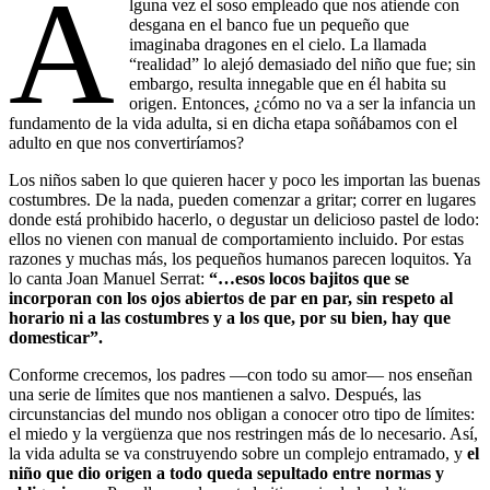
A
lguna vez el soso empleado que nos atiende con
desgana en el banco fue un pequeño que
imaginaba dragones en el cielo. La llamada
“realidad” lo alejó demasiado del niño que fue; sin
embargo, resulta innegable que en él habita su
origen. Entonces, ¿cómo no va a ser la infancia un
fundamento de la vida adulta, si en dicha etapa soñábamos con el
adulto en que nos convertiríamos?
Los niños saben lo que quieren hacer y poco les importan las buenas
costumbres. De la nada, pueden comenzar a gritar; correr en lugares
donde está prohibido hacerlo, o degustar un delicioso pastel de lodo:
ellos no vienen con manual de comportamiento incluido. Por estas
razones y muchas más, los pequeños humanos parecen loquitos. Ya
lo canta Joan Manuel Serrat:
“…esos locos bajitos que se
incorporan con los ojos abiertos de par en par, sin respeto al
horario ni a las costumbres y a los que, por su bien, hay que
domesticar”.
Conforme crecemos, los padres —con todo su amor— nos enseñan
una serie de límites que nos mantienen a salvo. Después, las
circunstancias del mundo nos obligan a conocer otro tipo de límites:
el miedo y la vergüenza que nos restringen más de lo necesario. Así,
la vida adulta se va construyendo sobre un complejo entramado, y
el
niño que dio origen a todo queda sepultado entre normas y