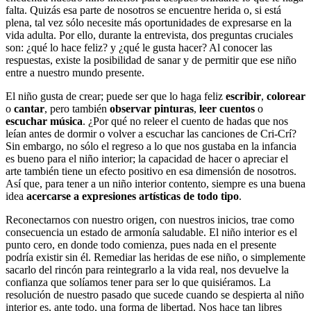
falta. Quizás esa parte de nosotros se encuentre herida o, si está
plena, tal vez sólo necesite más oportunidades de expresarse en la
vida adulta. Por ello, durante la entrevista, dos preguntas cruciales
son: ¿qué lo hace feliz? y ¿qué le gusta hacer? Al conocer las
respuestas, existe la posibilidad de sanar y de permitir que ese niño
entre a nuestro mundo presente.
El niño gusta de crear; puede ser que lo haga feliz
escribir
,
colorear
o
cantar
, pero también
observar pinturas
,
leer cuentos
o
escuchar música
. ¿Por qué no releer el cuento de hadas que nos
leían antes de dormir o volver a escuchar las canciones de Cri-Crí?
Sin embargo, no sólo el regreso a lo que nos gustaba en la infancia
es bueno para el niño interior; la capacidad de hacer o apreciar el
arte también tiene un efecto positivo en esa dimensión de nosotros.
Así que, para tener a un niño interior contento, siempre es una buena
idea
acercarse a expresiones artísticas de todo tipo
.
Reconectarnos con nuestro origen, con nuestros inicios, trae como
consecuencia un estado de armonía saludable. El niño interior es el
punto cero, en donde todo comienza, pues nada en el presente
podría existir sin él. Remediar las heridas de ese niño, o simplemente
sacarlo del rincón para reintegrarlo a la vida real, nos devuelve la
confianza que solíamos tener para ser lo que quisiéramos. La
resolución de nuestro pasado que sucede cuando se despierta al niño
interior es, ante todo, una forma de libertad. Nos hace tan libres