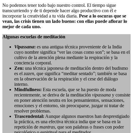
No podemos tener todo bajo nuestro control. El tiempo sigue
transcurriendo y de ti depende hacer algo productivo con él e
incorporar la creatividad a tu vida diaria.
Pese a lo oscuras que se
vean, las crisis tienen un lado bueno: con ellas puede aflorar lo
mejor de cada uno.
Algunas escuelas de meditación
Vipassana
:
es una antigua técnica proveniente de la India
cuyo nombre significa “ver las cosas como son”; se basa en el
cultivo de la atención plena mediante la respiración y la
conciencia corporal.
Zen:
una técnica japonesa de meditación dentro del budismo
es el
zazen
, que significa “meditar sentado”; también se basa
en la observación de la respiración y el cese del diálogo
interno.
Mindfullness:
Esta escuela, que se ha puesto de moda
recientemente, se deriva de la meditación
vipassana
y consiste
en poner atención neutra en los pensamientos, sensaciones,
emociones y el entorno, sin preocuparse, juzgar ni tratar de
resolver problemas.
Trascendental:
Aunque algunos maestros han desprestigiado
la práctica, es una efectiva técnica india que se basa en la
repetición de
mantras
, que son palabras o frases con poder
psicológico o espiritual para el meditador.