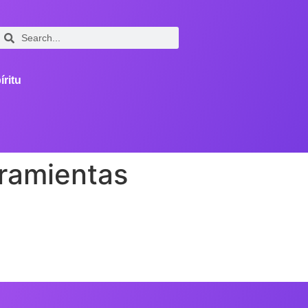
íritu
ramientas