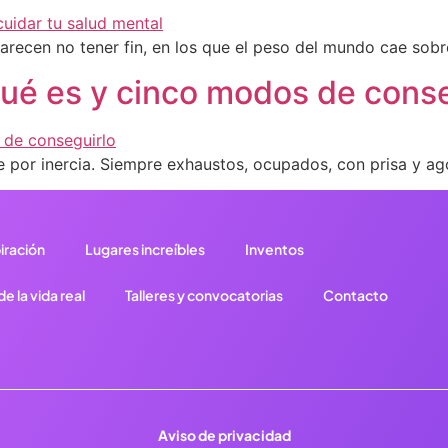
parecen no tener fin, en los que el peso del mundo cae sob
qué es y cinco modos de conse
 por inercia. Siempre exhaustos, ocupados, con prisa y ag
iración
Lugares increíbles
Inventos
e la vida real
Talleres y convocatorias
Contacto
Aviso de privacidad