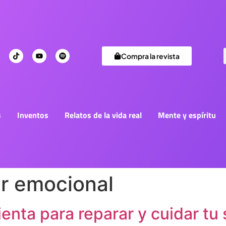
Compra la revista
s
Inventos
Relatos de la vida real
Mente y espíritu
r emocional
enta para reparar y cuidar tu