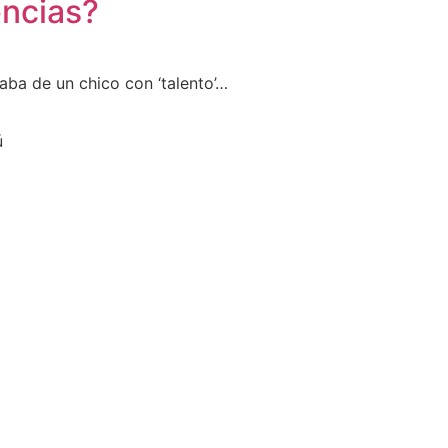
encias?
ataba de un chico con ‘talento’…
ú