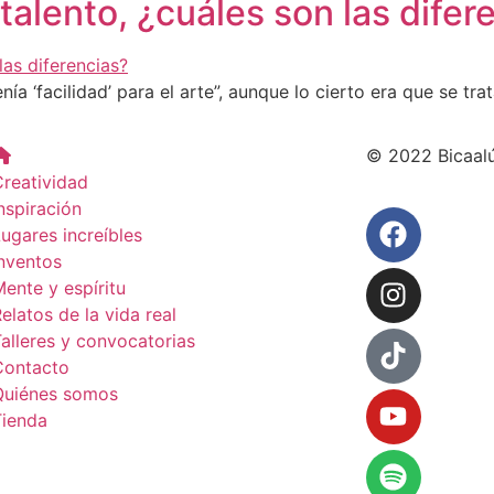
 talento, ¿cuáles son las difer
ía ‘facilidad’ para el arte”, aunque lo cierto era que se tr
© 2022 Bicaal
reatividad
nspiración
ugares increíbles
nventos
ente y espíritu
elatos de la vida real
alleres y convocatorias
Contacto
Quiénes somos
Tienda