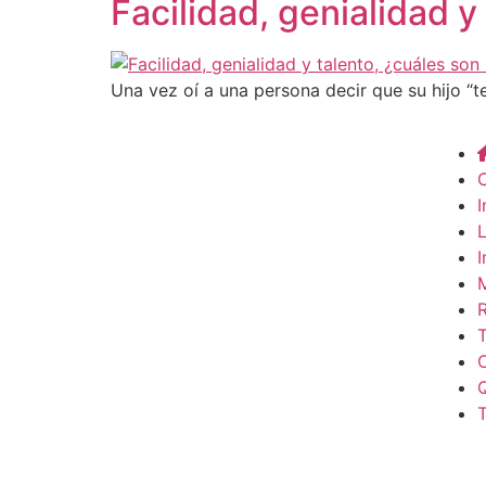
Facilidad, genialidad y
Una vez oí a una persona decir que su hijo “ten
C
I
L
I
M
R
T