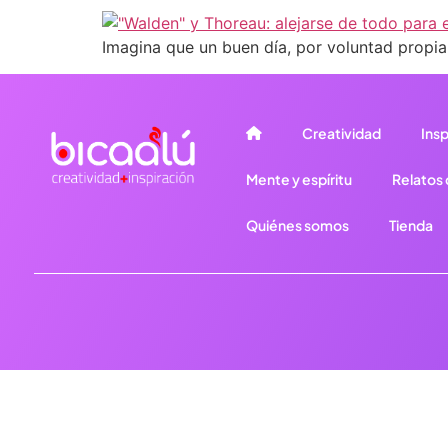
Imagina que un buen día, por voluntad propia,
Creatividad
Insp
Mente y espíritu
Relatos d
Quiénes somos
Tienda