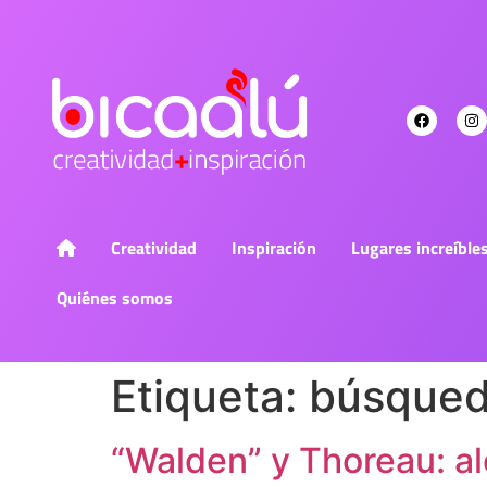
Creatividad
Inspiración
Lugares increíble
Quiénes somos
Etiqueta:
búsqueda
“Walden” y Thoreau: a