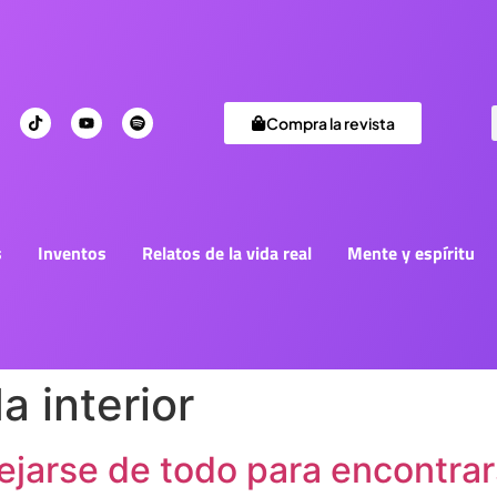
Compra la revista
s
Inventos
Relatos de la vida real
Mente y espíritu
 interior
lejarse de todo para encontra