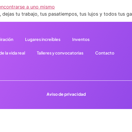
 dejas tu trabajo, tus pasatiempos, tus lujos y todos tus g
iración
Lugares increíbles
Inventos
e la vida real
Talleres y convocatorias
Contacto
Aviso de privacidad