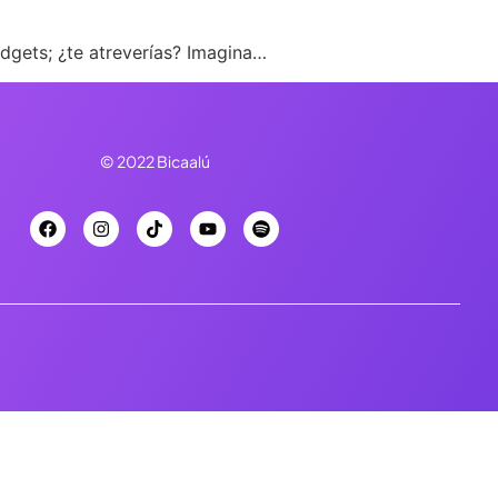
adgets; ¿te atreverías? Imagina…
© 2022 Bicaalú