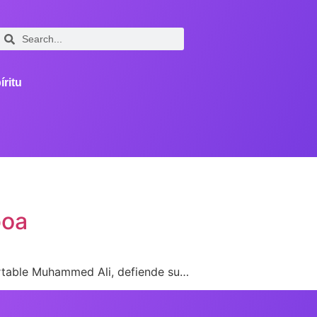
íritu
boa
ortable Muhammed Ali, defiende su…