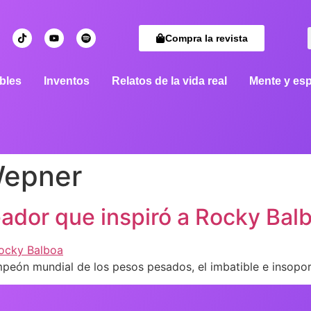
Compra la revista
bles
Inventos
Relatos de la vida real
Mente y esp
Wepner
ador que inspiró a Rocky Bal
mpeón mundial de los pesos pesados, el imbatible e insop