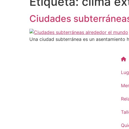
Etiqueta:
clima e
Ciudades subterráneas
Una ciudad subterránea es un asentamiento hum
Lug
Men
Rel
Tal
Qui