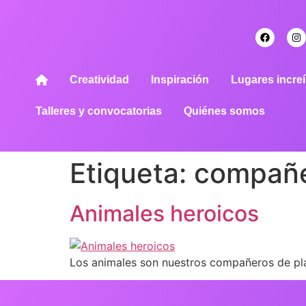
Creatividad
Inspiración
Lugares increí
Talleres y convocatorias
Quiénes somos
Etiqueta:
compañ
Animales heroicos
Los animales son nuestros compañeros de pla