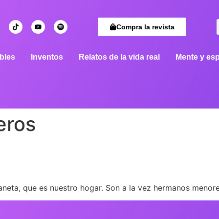
Compra la revista
bles
Inventos
Relatos de la vida real
Mente y esp
eros
neta, que es nuestro hogar. Son a la vez hermanos menor