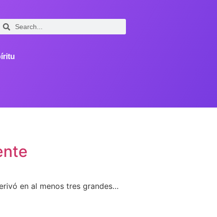
íritu
ente
derivó en al menos tres grandes…