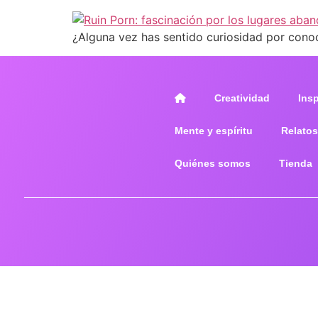
¿Alguna vez has sentido curiosidad por cono
Creatividad
Ins
Mente y espíritu
Relatos
Quiénes somos
Tienda