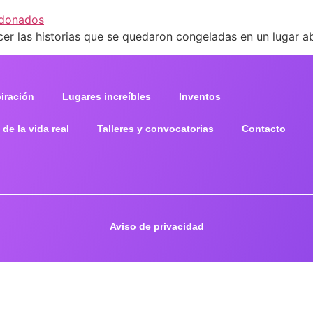
cer las historias que se quedaron congeladas en un lugar 
piración
Lugares increíbles
Inventos
 de la vida real
Talleres y convocatorias
Contacto
Aviso de privacidad