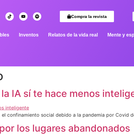
Compra la revista
bles
Inventos
Relatos de la vida real
Mente y esp
o
la IA sí te hace menos intelig
, el confinamiento social debido a la pandemia por Covid 
 por los lugares abandonados