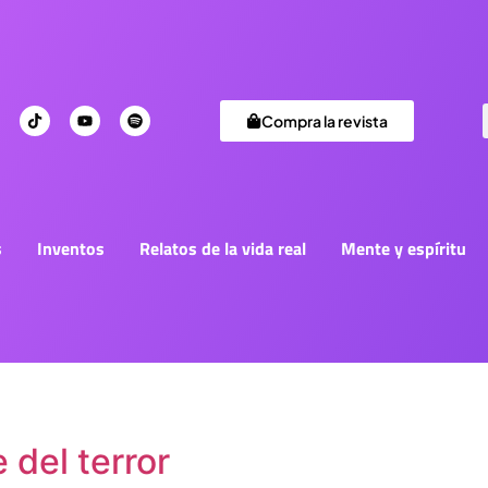
Compra la revista
s
Inventos
Relatos de la vida real
Mente y espíritu
 del terror