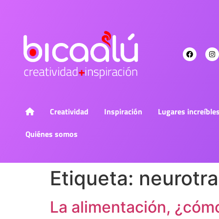
Creatividad
Inspiración
Lugares increíble
Quiénes somos
Etiqueta:
neurotr
La alimentación, ¿cóm