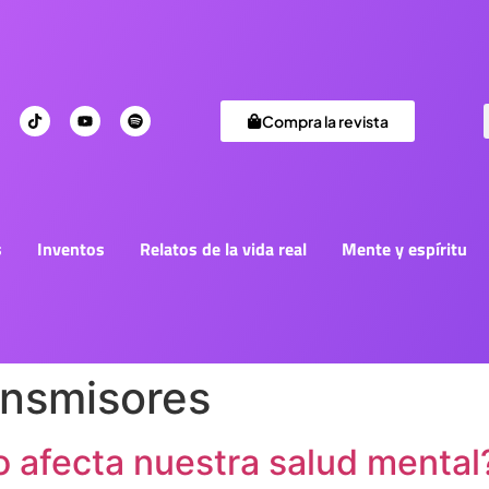
Compra la revista
s
Inventos
Relatos de la vida real
Mente y espíritu
ansmisores
o afecta nuestra salud mental