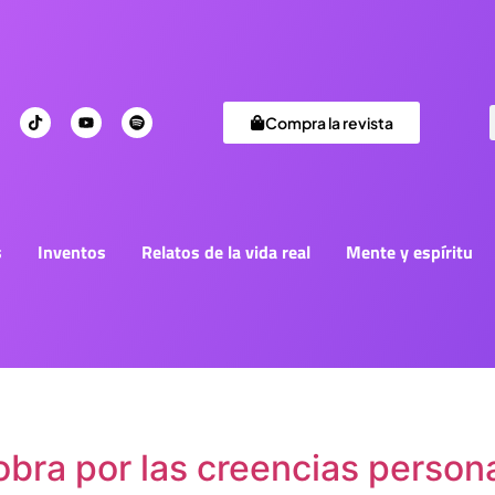
Compra la revista
s
Inventos
Relatos de la vida real
Mente y espíritu
bra por las creencias persona