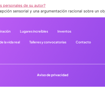
epción sensorial y una argumentación racional sobre un obj
iración
Lugares increíbles
Inventos
e la vida real
Talleres y convocatorias
Contacto
Aviso de privacidad