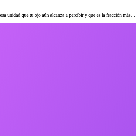
sa unidad que tu ojo aún alcanza a percibir y que es la fracción más…