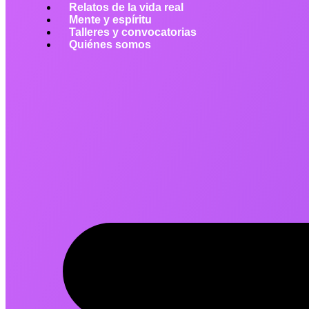
Relatos de la vida real
Mente y espíritu
Talleres y convocatorias
Quiénes somos