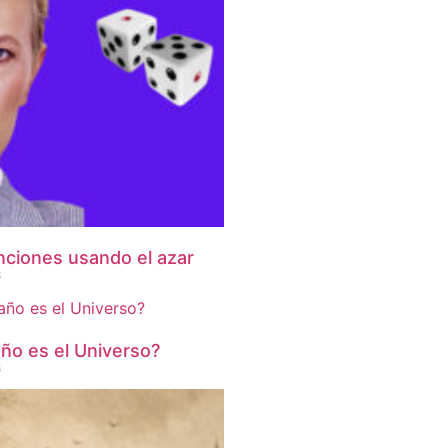
nciones usando el azar
6
ño es el Universo?
6