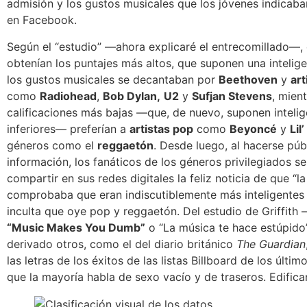
admisión y los gustos musicales que los jóvenes indicab
en Facebook.
Según el “estudio” —ahora explicaré el entrecomillado—, 
obtenían los puntajes más altos, que suponen una intelig
los gustos musicales se decantaban por
Beethoven
y
art
como
Radiohead
,
Bob Dylan,
U2
y
Sufjan Stevens
, mien
calificaciones más bajas —que, de nuevo, suponen intelig
inferiores— preferían a
artistas pop
como
Beyoncé
y
Lil
géneros como el
reggaetón
. Desde luego, al hacerse púb
información, los fanáticos de los géneros privilegiados s
compartir en sus redes digitales la feliz noticia de que “la
comprobaba que eran indiscutiblemente más inteligentes
inculta que oye pop y reggaetón. Del estudio de Griffith 
“Music Makes You Dumb”
o “La música te hace estúpid
derivado otros, como el del diario británico
The Guardian
las letras de los éxitos de las listas Billboard de los últim
que la mayoría habla de sexo vacío y de traseros. Edifica