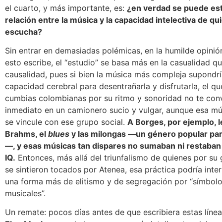
el cuarto, y más importante, es:
¿en verdad se puede es
relación entre la música y la capacidad intelectiva de qui
escucha?
Sin entrar en demasiadas polémicas, en la humilde opinió
esto escribe, el “estudio” se basa más en la casualidad qu
causalidad, pues si bien la música más compleja supondr
capacidad cerebral para desentrañarla y disfrutarla, el qu
cumbias colombianas por su ritmo y sonoridad no te con
inmediato en un camionero sucio y vulgar, aunque esa m
se vincule con ese grupo social.
A Borges, por ejemplo, 
Brahms, el
blues
y las milongas —un género popular par
—, y esas músicas tan dispares no sumaban ni restaban
IQ.
Entonces, más allá del triunfalismo de quienes por su
se sintieron tocados por Atenea, esa práctica podría int
una forma más de elitismo y de segregación por “símbolo
musicales”.
Un remate: pocos días antes de que escribiera estas líneas