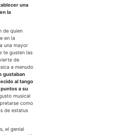
tablecer una
en la
n de quien
e en la
ía una mayor
e te gusten las
vierte de
úsica a menudo
le gustaban
ecido al tango
 puntos a su
 gusto musical
erpretarse como
s de estatus
, el genial