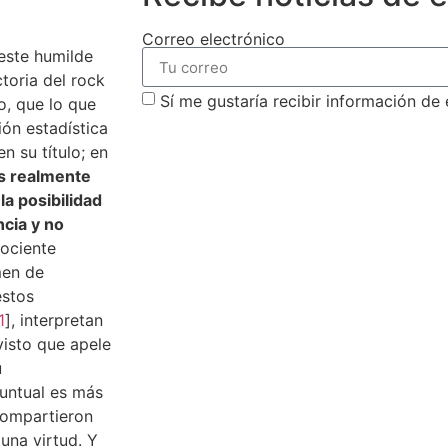
Correo electrónico
este humilde
toria del rock
Sí me gustaría recibir información de
o, que lo que
ión estadística
suscribirm
n su título; en
os realmente
a posibilidad
ncia y no
cociente
men de
estos
1
], interpretan
isto que apele
u
untual es más
compartieron
una virtud. Y