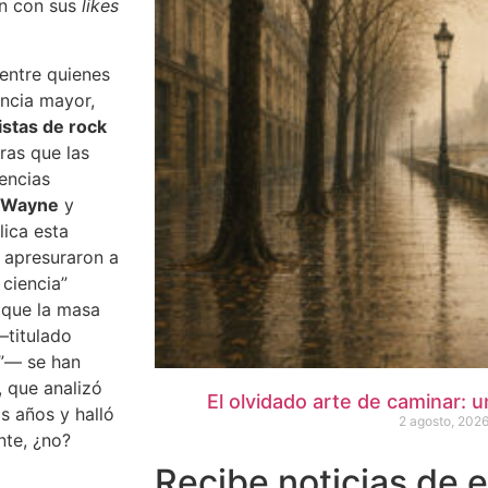
an con sus
likes
entre quienes
encia mayor,
istas de rock
tras que las
encias
’ Wayne
y
lica esta
e apresuraron a
 ciencia”
 que la masa
—titulado
o”— se han
, que analizó
El olvidado arte de caminar: u
os años y halló
2 agosto, 202
nte, ¿no?
Recibe noticias de 