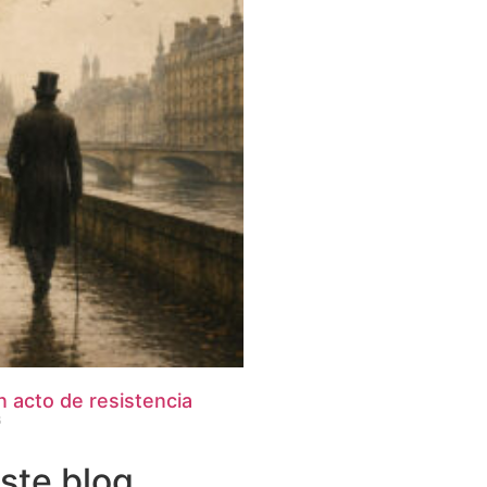
n acto de resistencia
6
este blog