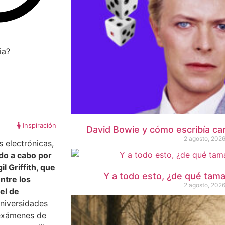
Inspiración
David Bowie y cómo escribía ca
2 agosto, 202
 electrónicas,
do a cabo por
l Griffith, que
Y a todo esto, ¿de qué tama
ntre los
2 agosto, 202
el de
universidades
 exámenes de