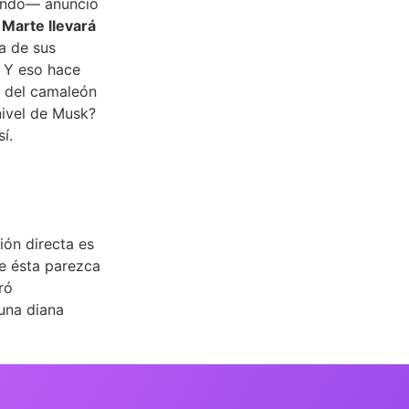
mundo— anunció
Marte llevará
 de sus
. Y eso hace
a del camaleón
nivel de Musk?
í.
ión directa es
e ésta parezca
ró
 una diana