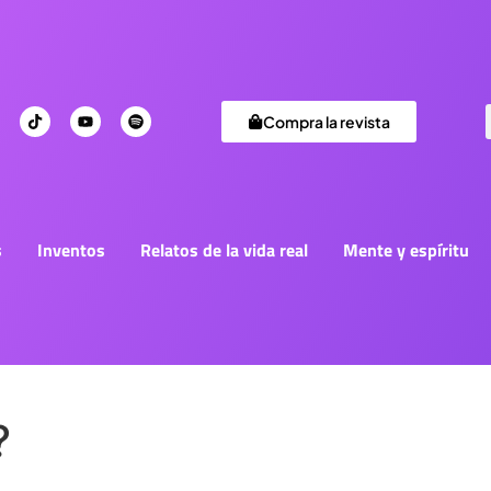
Compra la revista
s
Inventos
Relatos de la vida real
Mente y espíritu
?