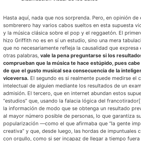
Hasta aquí, nada que nos sorprenda. Pero, en opinión de 
sombrerero hay varios cabos sueltos en esta supuesta vic
y la música clásica sobre el pop y el reggaetón. El primer
hizo Griffith no es en sí un estudio, sino una mera tabulac
que no necesariamente refleja la causalidad que expresa e
otras palabras,
vale la pena preguntarse si los resultad
comprueban que la música te hace estúpido, pues cabe l
de que el gusto musical sea consecuencia de la intelige
viceversa.
El segundo es si realmente puede medirse el 
intelectual de alguien mediante los resultados de un exa
admisión. El tercero, que en internet abundan estos supu
“estudios” que, usando la falacia lógica del francotirador[
la información de modo que se obtenga un resultado prev
al mayor número posible de personas, lo que garantiza s
popularización —como el que afirmaba que “la gente imp
creativa” y que, desde luego, las hordas de impuntuales 
con orgullo, como si ser incapaz de llegar a tiempo fuera 