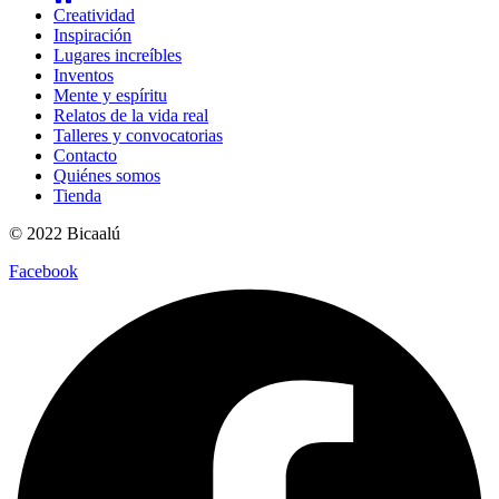
Creatividad
Inspiración
Lugares increíbles
Inventos
Mente y espíritu
Relatos de la vida real
Talleres y convocatorias
Contacto
Quiénes somos
Tienda
© 2022 Bicaalú
Facebook