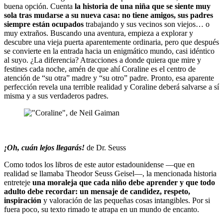
buena opción. Cuenta
la historia de una niña que se siente muy
sola tras mudarse a su nueva casa: no tiene amigos, sus padres
siempre están ocupados
trabajando y sus vecinos son viejos… o
muy extraños. Buscando una aventura, empieza a explorar y
descubre una vieja puerta aparentemente ordinaria, pero que después
se convierte en la entrada hacia un enigmático mundo, casi idéntico
al suyo. ¿La diferencia? Atracciones a donde quiera que mire y
festines cada noche, amén de que ahí Coraline es el centro de
atención de “su otra” madre y “su otro” padre. Pronto, esa aparente
perfección revela una terrible realidad y Coraline deberá salvarse a sí
misma y a sus verdaderos padres.
¡Oh, cuán lejos llegarás!
de Dr. Seuss
Como todos los libros de este autor estadounidense —que en
realidad se llamaba Theodor Seuss Geisel—, la mencionada historia
entreteje
una moraleja que cada niño debe aprender y que todo
adulto debe recordar: un mensaje de candidez, respeto,
inspiración
y valoración de las pequeñas cosas intangibles. Por si
fuera poco, su texto rimado te atrapa en un mundo de encanto.