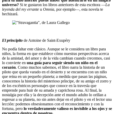
para tu niño interior puede haber que adentrarte en un mágico
universo?
Si te gustaron los libros anteriores de esta escritora —
La
leyenda del rey errante
u
Omnia
, por ejemplo—, esta novela te
hechizará.
El principito
de Antoine de Saint-Exupéry
No podía faltar este clásico. Aunque se le considera un libro para
niños, la forma en que establece cómo nuestras perspectivas acerca
de la amistad, del amor y de la vida cambian cuando crecemos, casi
lo convierte en
una guía para seguir siendo un niño en el
corazón
. Como muchos sabemos, el libro narra la historia de un
piloto que queda varado en el desierto y se encuentra con un niño
que reina en un pequeño planeta; a medida que pasan las páginas,
conocemos la historia del misterioso príncipe, de su amigo el zorro y
de los excéntricos personajes que conoce en la travesía que
emprende para huir de su amada y caprichosa rosa. Al final, la
nostalgia por ella y la decepción ante el mundo adulto lo orillan a
regresar a su planeta, no sin antes dejar en el piloto y en el lector una
lección: podemos obsesionamos con el reconocimiento y con la
fortuna, pero
lo verdaderamente valioso es invisible a los ojos y se
encuentra dentro de nosotros.