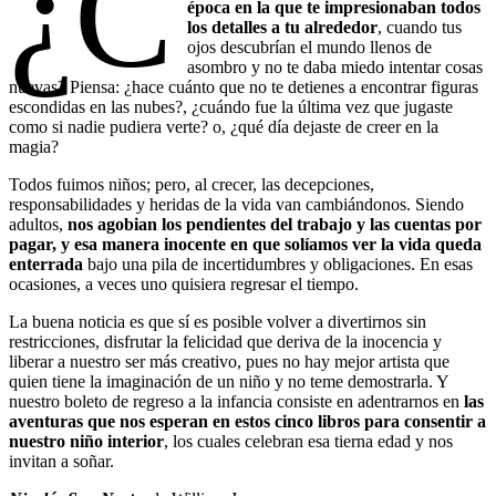
¿C
época en la que te impresionaban todos
los detalles a tu alrededor
, cuando tus
ojos descubrían el mundo llenos de
asombro y no te daba miedo intentar cosas
nuevas? Piensa: ¿hace cuánto que no te detienes a encontrar figuras
escondidas en las nubes?, ¿cuándo fue la última vez que jugaste
como si nadie pudiera verte? o, ¿qué día dejaste de creer en la
magia?
Todos fuimos niños; pero, al crecer, las decepciones,
responsabilidades y heridas de la vida van cambiándonos. Siendo
adultos,
nos agobian los pendientes del trabajo y las cuentas por
pagar, y esa manera inocente en que solíamos ver la vida queda
enterrada
bajo una pila de incertidumbres y obligaciones. En esas
ocasiones, a veces uno quisiera regresar el tiempo.
La buena noticia es que sí es posible volver a divertirnos sin
restricciones, disfrutar la felicidad que deriva de la inocencia y
liberar a nuestro ser más creativo, pues no hay mejor artista que
quien tiene la imaginación de un niño y no teme demostrarla. Y
nuestro boleto de regreso a la infancia consiste en adentrarnos en
las
aventuras que nos esperan en estos cinco libros para consentir a
nuestro niño interior
, los cuales celebran esa tierna edad y nos
invitan a soñar.