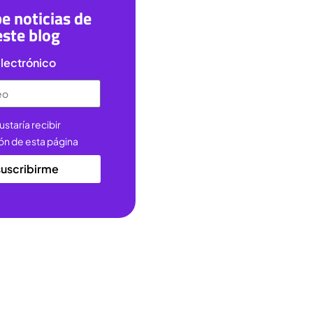
e noticias de
este blog
lectrónico
ustaría recibir
ón de esta página
suscribirme