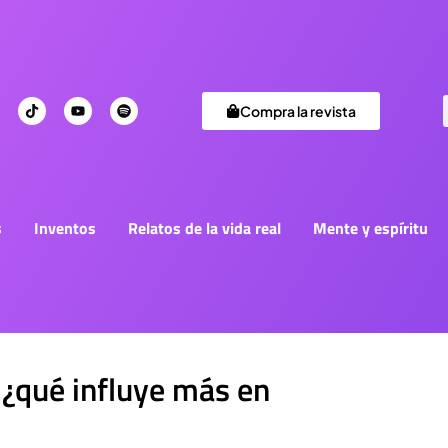
Compra la revista
s
Inventos
Relatos de la vida real
Mente y espíritu
: ¿qué influye más en