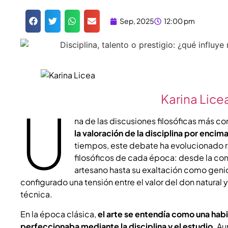
Sep, 2025
12:00 pm
Karina Lice
U
na de las discusiones filosóficas más con
la valoración de la disciplina por encima
tiempos, este debate ha evolucionado r
filosóficos de cada época: desde la co
artesano hasta su exaltación como geni
configurado una tensión entre el valor del don natural 
técnica.
En la época clásica,
el arte se entendía como una habi
perfeccionaba mediante la disciplina y el estudio
. Au