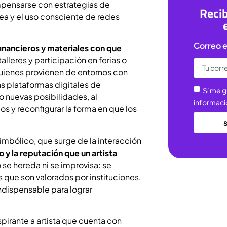
mpensarse con estrategias de
Recib
ea y el uso consciente de redes
Correo e
financieros y materiales con que
talleres y participación en ferias o
quienes provienen de entornos con
s plataformas digitales de
Sí me g
o nuevas posibilidades, al
informaci
s y reconfigurar la forma en que los
imbólico, que surge de la interacción
y la reputación que un artista
 se hereda ni se improvisa: se
 que son valorados por instituciones,
 indispensable para lograr
spirante a artista que cuenta con