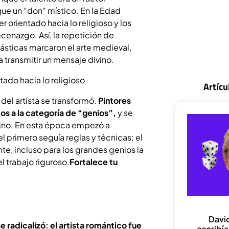
que un “don” místico. En la Edad
er orientado hacia lo religioso y los
ecenazgo. Así, la repetición de
siásticas marcaron el arte medieval,
a transmitir un mensaje divino.
Artícu
 del artista se transformó.
Pintores
s a la categoría de “genios”,
y se
vino. En esta época empezó a
el primero seguía reglas y técnicas; el
e, incluso para los grandes genios la
el trabajo riguroso.
Fortalece tu
Davi
se radicalizó: el artista romántico fue
escribí