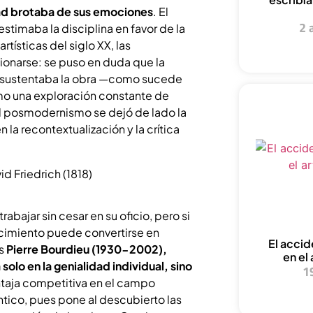
ad brotaba de sus emociones
. El
2 
stimaba la disciplina en favor de la
rtísticas del siglo XX, las
ionarse: se puso en duda que la
ue sustentaba la obra —como sucede
como una exploración constante de
el posmodernismo se dejó de lado la
n la recontextualización y la crítica
rabajar sin cesar en su oficio, pero si
ocimiento puede convertirse en
El acci
és
Pierre Bourdieu (1930-2002),
en el 
solo en la genialidad individual, sino
1
taja competitiva en el campo
ántico, pues pone al descubierto las