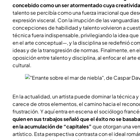
concebido como un ser atormentado cuya creativid
talento se percibía como una fuerza irracional que dese
expresión visceral. Con la irrupción de las vanguardias a
concepciones de habilidad y talento volvieron a cuest
técnica fuera indispensable, privilegiando la idea q
en el arte conceptual—, y la disciplina se redefinió 
ideas y de la transgresión de normas. Finalmente, en 
oposición entre talento y disciplina, al enfocar el arte e
cultural.
En la actualidad, un artista puede dominar la técnica y t
carece de otros elementos, el camino hacia el recon
frustración. Y aquí entra en escena el sociólogo franc
quien en sus trabajos señaló que el éxito no se basaba 
en la acumulación de “capitales”
que otorgan una ven
artístico. Esta perspectiva contrasta con el ideal rom