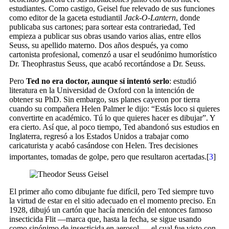
estudiantes. Como castigo, Geisel fue relevado de sus funciones
como editor de la gaceta estudiantil
Jack-O-Lantern
, donde
publicaba sus cartones; para sortear esta contrariedad, Ted
empieza a publicar sus obras usando varios alias, entre ellos
Seuss, su apellido materno. Dos años después, ya como
cartonista profesional, comenzó a usar el seudónimo humorístico
Dr. Theophrastus Seuss, que acabó recortándose a Dr. Seuss.
Pero
Ted no era doctor, aunque sí intentó serlo
: estudió
literatura en la Universidad de Oxford con la intención de
obtener su PhD. Sin embargo, sus planes cayeron por tierra
cuando su compañera Helen Palmer le dijo: “Estás loco si quieres
convertirte en académico. Tú lo que quieres hacer es dibujar”. Y
era cierto. Así que, al poco tiempo, Ted abandonó sus estudios en
Inglaterra, regresó a los Estados Unidos a trabajar como
caricaturista y acabó casándose con Helen. Tres decisiones
importantes, tomadas de golpe, pero que resultaron acertadas.[
3
]
El primer año como dibujante fue difícil, pero Ted siempre tuvo
la virtud de estar en el sitio adecuado en el momento preciso. En
1928, dibujó un cartón que hacía mención del entonces famoso
insecticida Flit —marca que, hasta la fecha, se sigue usando
como sinónimo de insecticida en aerosol—, el cual fue visto con