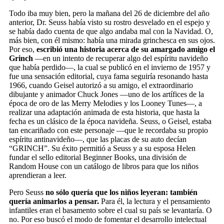
Todo iba muy bien, pero la mañana del 26 de diciembre del año
anterior, Dr. Seuss había visto su rostro desvelado en el espejo y
se había dado cuenta de que algo andaba mal con la Navidad. O,
más bien, con él mismo: había una mirada grinchesca en sus ojos.
Por eso,
escribió una historia acerca de su amargado amigo el
Grinch
—en un intento de recuperar algo del espíritu navideño
que había perdido—, la cual se publicó en el invierno de 1957 y
fue una sensación editorial, cuya fama seguiría resonando hasta
1966, cuando Geisel autorizó a su amigo, el extraordinario
dibujante y animador Chuck Jones —uno de los artífices de la
época de oro de las Merry Melodies y los Looney Tunes—, a
realizar una adaptación animada de esta historia, que hasta la
fecha es un clásico de la época navideña. Seuss, o Geisel, estaba
tan encariñado con este personaje —que le recordaba su propio
espíritu antinavideño—, que las placas de su auto decían
“GRINCH”. Su éxito permitió a Seuss y a su esposa Helen
fundar el sello editorial Beginner Books, una división de
Random House con un catálogo de libros para que los niños
aprendieran a leer.
Pero Seuss
no sólo quería que los niños leyeran: también
quería animarlos a pensar.
Para él, la lectura y el pensamiento
infantiles eran el basamento sobre el cual su país se levantaría. O
no. Por eso buscó el modo de fomentar el desarrollo intelectual