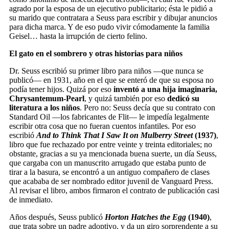
agrado por la esposa de un ejecutivo publicitario; ésta le pidió a
su marido que contratara a Seuss para escribir y dibujar anuncios
para dicha marca. Y de eso pudo vivir cómodamente la familia
Geisel… hasta la irrupción de cierto felino.
El gato en el sombrero y otras historias para niños
Dr. Seuss escribió su primer libro para niños —que nunca se
publicó— en 1931, año en el que se enteró de que su esposa no
podía tener hijos. Quizá por eso
inventó a una hija imaginaria,
Chrysantemum-Pearl
, y quizá también por eso
dedicó su
literatura a los niños
. Pero no: Seuss decía que su contrato con
Standard Oil —los fabricantes de Flit— le impedía legalmente
escribir otra cosa que no fueran cuentos infantiles. Por eso
escribió
And to Think That I Saw It on Mulberry Street
(1937)
,
libro que fue rechazado por entre veinte y treinta editoriales; no
obstante, gracias a su ya mencionada buena suerte, un día Seuss,
que cargaba con un manuscrito arrugado que estaba punto de
tirar a la basura, se encontró a un antiguo compañero de clases
que acababa de ser nombrado editor juvenil de Vanguard Press.
Al revisar el libro, ambos firmaron el contrato de publicación casi
de inmediato.
Años después, Seuss publicó
Horton Hatches the Egg
(1940)
,
que trata sobre un padre adoptivo, y da un giro sorprendente a su