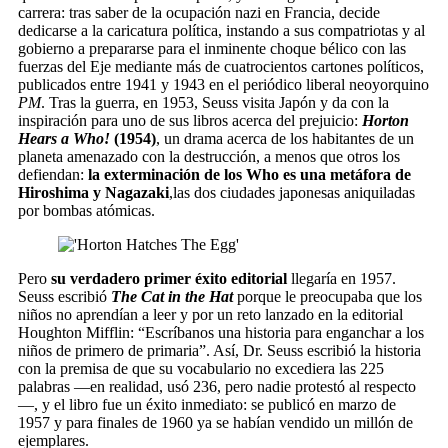
carrera: tras saber de la ocupación nazi en Francia, decide
dedicarse a la caricatura política, instando a sus compatriotas y al
gobierno a prepararse para el inminente choque bélico con las
fuerzas del Eje mediante más de cuatrocientos cartones políticos,
publicados entre 1941 y 1943 en el periódico liberal neoyorquino
PM
. Tras la guerra, en 1953, Seuss visita Japón y da con la
inspiración para uno de sus libros acerca del prejuicio:
Horton
Hears a Who!
(1954)
, un drama acerca de los habitantes de un
planeta amenazado con la destrucción, a menos que otros los
defiendan:
la exterminación de los Who es una metáfora de
Hiroshima y Nagazaki
,las dos ciudades japonesas aniquiladas
por bombas atómicas.
Pero
su verdadero primer éxito editorial
llegaría en 1957.
Seuss escribió
The Cat in the Hat
porque le preocupaba que los
niños no aprendían a leer y por un reto lanzado en la editorial
Houghton Mifflin: “Escríbanos una historia para enganchar a los
niños de primero de primaria”. Así, Dr. Seuss escribió la historia
con la premisa de que su vocabulario no excediera las 225
palabras —en realidad, usó 236, pero nadie protestó al respecto
—, y el libro fue un éxito inmediato: se publicó en marzo de
1957 y para finales de 1960 ya se habían vendido un millón de
ejemplares.