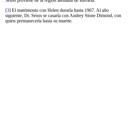
Seuss proviene de la región alemana de Bavaria.
[
3
] El matrimonio con Helen duraría hasta 1967. Al año
siguiente, Dr. Seuss se casaría con Audrey Stone Dimond, con
quien permanecería hasta su muerte.