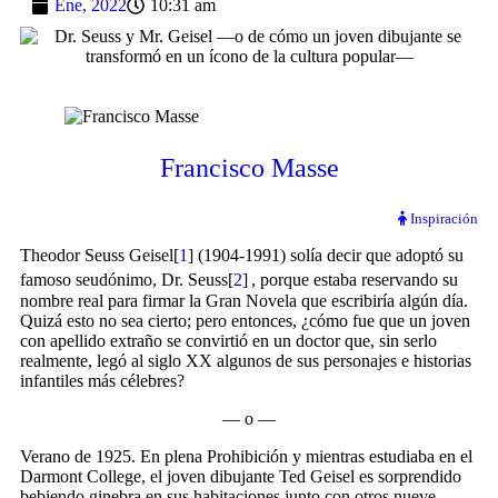
Ene, 2022
10:31 am
Francisco Masse
Inspiración
Theodor Seuss Geisel[
1
] (1904-1991) solía decir que adoptó su
famoso seudónimo, Dr. Seuss[
2
]
, porque estaba reservando su
nombre real para firmar la Gran Novela que escribiría algún día.
Quizá esto no sea cierto; pero entonces, ¿cómo fue que un joven
con apellido extraño se convirtió en un doctor que, sin serlo
realmente, legó al siglo XX algunos de sus personajes e historias
infantiles más célebres?
— o —
Verano de 1925. En plena Prohibición y mientras estudiaba en el
Darmont College, el joven dibujante Ted Geisel es sorprendido
bebiendo ginebra en sus habitaciones junto con otros nueve