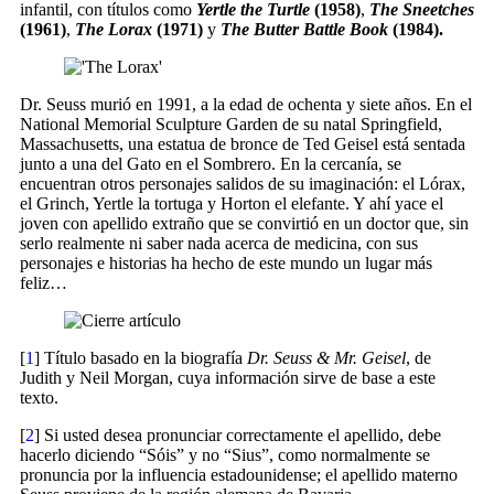
infantil, con títulos como
Yertle the Turtle
(1958)
,
The Sneetches
(1961)
,
The Lorax
(1971)
y
The Butter Battle Book
(1984).
Dr. Seuss murió en 1991, a la edad de ochenta y siete años. En el
National Memorial Sculpture Garden de su natal Springfield,
Massachusetts, una estatua de bronce de Ted Geisel está sentada
junto a una del Gato en el Sombrero. En la cercanía, se
encuentran otros personajes salidos de su imaginación: el Lórax,
el Grinch, Yertle la tortuga y Horton el elefante. Y ahí yace el
joven con apellido extraño que se convirtió en un doctor que, sin
serlo realmente ni saber nada acerca de medicina, con sus
personajes e historias ha hecho de este mundo un lugar más
feliz…
[
1
] Título basado en la biografía
Dr. Seuss & Mr. Geisel
, de
Judith y Neil Morgan, cuya información sirve de base a este
texto.
[
2
] Si usted desea pronunciar correctamente el apellido, debe
hacerlo diciendo “Sóis” y no “Sius”, como normalmente se
pronuncia por la influencia estadounidense; el apellido materno