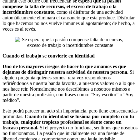
cultural esto ocurre con frecuencia
: se espera que la pasión
compense la falta de recursos, el exceso de trabajo o la
incertidumbre constante
, como si disfrutar de una actividad
automáticamente eliminara el cansancio que esta produce. Disfrutar
lo que hacemos no nos vuelve inmunes al agotamiento; de hecho, a
veces es al revés.
Cuando el trabajo se convierte en identidad
Uno de los mayores riesgos de hacer lo que amamos es que
dejamos de distinguir nuestra actividad de nuestra persona.
Si
alguien pregunta quiénes somos, rara vez respondemos
refiriéndonos a nuestra banda favorita, a nuestros valores o a lo que
nos hace reír. Normalmente nos describimos a nosotros mismos a
partir de nuestra profesión, con frases como: “Soy escritor” o “Soy
médico”.
Esto podrá parecer un acto sin importancia, pero tiene consecuencias
profundas.
Cuando tu identidad se fusiona por completo con tu
trabajo, cualquier tropiezo profesional se siente como un
fracaso personal.
Si el proyecto no funciona, sentimos que nosotros
no funcionamos. La pasión que inicialmente era una fuente de
libertad comienza a comportarse como una jaula invisible.